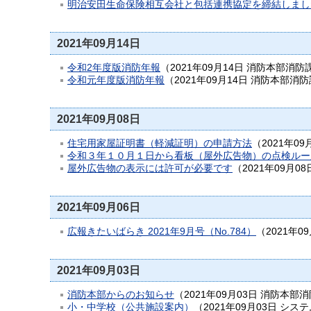
明治安田生命保険相互会社と包括連携協定を締結しまし
2021年09月14日
令和2年度版消防年報
（
2021年09月14日
消防本部消防
令和元年度版消防年報
（
2021年09月14日
消防本部消防
2021年09月08日
住宅用家屋証明書（軽減証明）の申請方法
（
2021年09
令和３年１０月１日から看板（屋外広告物）の点検ルー
屋外広告物の表示には許可が必要です
（
2021年09月08
2021年09月06日
広報きたいばらき 2021年9月号（No.784）
（
2021年0
2021年09月03日
消防本部からのお知らせ
（
2021年09月03日
消防本部消
小・中学校（公共施設案内）
（
2021年09月03日
システ