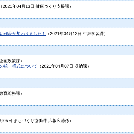
（
2021年04月13日
健康づくり支援課
）
い作品が加わりました！
（
2021年04月12日
生涯学習課
）
企画政策課
）
の統一様式について
（
2021年04月07日
収納課
）
教育総務課
）
4月05日
まちづくり協働課 広報広聴係
）