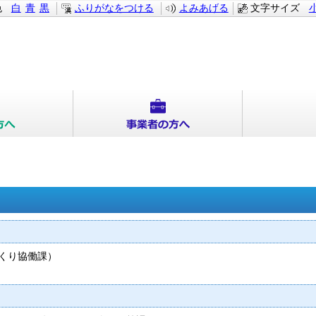
色
白
青
黒
ふりがなをつける
よみあげる
文字サイズ
くり協働課
）