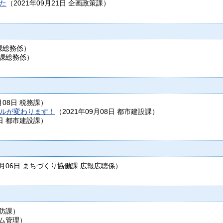
た
（
2021年09月21日
企画政策課
）
課総務係
）
課総務係
）
月08日
税務課
）
ルが変わります！
（
2021年09月08日
都市建設課
）
日
都市建設課
）
9月06日
まちづくり協働課 広報広聴係
）
防課
）
ム管理
）