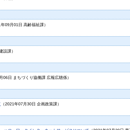
1年09月01日
高齢福祉課
）
建設課
）
8月06日
まちづくり協働課 広報広聴係
）
て
（
2021年07月30日
企画政策課
）