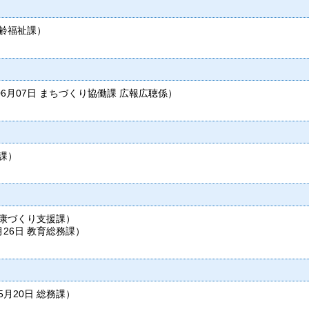
齢福祉課
）
06月07日
まちづくり協働課 広報広聴係
）
課
）
康づくり支援課
）
月26日
教育総務課
）
05月20日
総務課
）