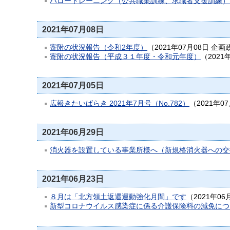
ハロートレーニング（公共職業訓練、求職者支援訓練）
2021年07月08日
寄附の状況報告（令和2年度）
（
2021年07月08日
企画
寄附の状況報告（平成３１年度・令和元年度）
（
2021
2021年07月05日
広報きたいばらき 2021年7月号（No.782）
（
2021年0
2021年06月29日
消火器を設置している事業所様へ（新規格消火器への交
2021年06月23日
８月は「北方領土返還運動強化月間」です
（
2021年06
新型コロナウイルス感染症に係る介護保険料の減免につ