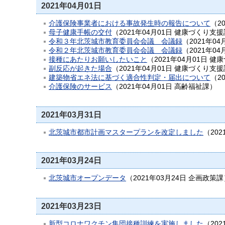
2021年04月01日
介護保険事業者における事故発生時の報告について
（
2
母子健康手帳の交付
（
2021年04月01日
健康づくり支援
令和３年北茨城市教育委員会会議 会議録
（
2021年04
令和２年北茨城市教育委員会会議 会議録
（
2021年04
接種にあたりお願いしたいこと
（
2021年04月01日
健康
副反応が起きた場合
（
2021年04月01日
健康づくり支援
建築物省エネ法に基づく適合性判定・届出について
（
2
介護保険のサービス
（
2021年04月01日
高齢福祉課
）
2021年03月31日
北茨城市都市計画マスタープランを改定しました
（
202
2021年03月24日
北茨城市オープンデータ
（
2021年03月24日
企画政策課
2021年03月23日
新型コロナワクチン集団接種訓練を実施しました
（
202