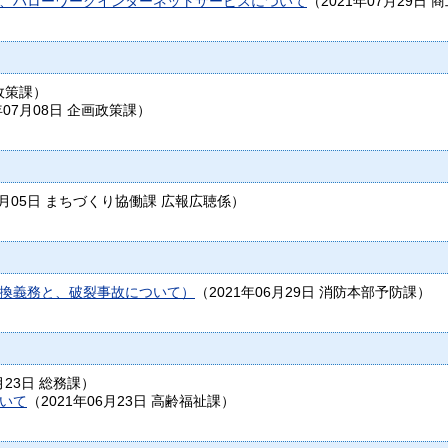
、ハローワークインターネットサービスについて
（
2021年07月29日
商
政策課
）
年07月08日
企画政策課
）
7月05日
まちづくり協働課 広報広聴係
）
換義務と、破裂事故について）
（
2021年06月29日
消防本部予防課
）
月23日
総務課
）
いて
（
2021年06月23日
高齢福祉課
）