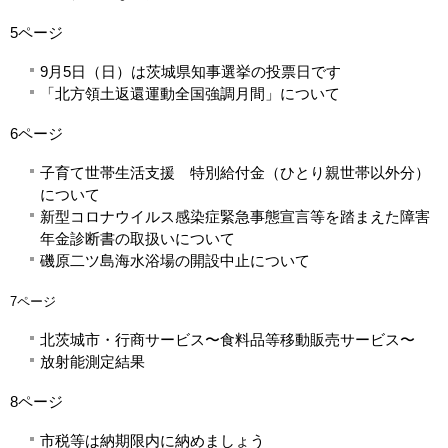
5ページ
9月5日（日）は茨城県知事選挙の投票日です
「北方領土返還運動全国強調月間」について
6ページ
子育て世帯生活支援 特別給付金（ひとり親世帯以外分）
について
新型コロナウイルス感染症緊急事態宣言等を踏まえた障害
年金診断書の取扱いについて
磯原二ツ島海水浴場の開設中止について
7ページ
北茨城市・行商サービス〜食料品等移動販売サービス〜
放射能測定結果
8ページ
市税等は納期限内に納めましょう