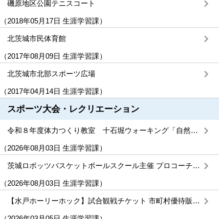
磯原地区公園テニスコート
（
2018年05月17日
生涯学習課
）
北茨城市民体育館
（
2017年08月09日
生涯学習課
）
北茨城市北部スポーツ広場
（
2017年04月14日
生涯学習課
）
スポーツ大会・レクリエーション
令和８年度体力つくり教室 十石堀ウォーキング「自然体験活動を通じた郷土教育」を実施します。
（
2026年08月03日
生涯学習課
）
茨城ロボッツバスケットボールスクール主催 プロコーチによるバスケットボールクリニックが開催されます！
（
2026年08月03日
生涯学習課
）
【水戸ホーリーホック】試合観戦チケット 市町村優待販売のご案内
（
2026年03月05日
生涯学習課
）