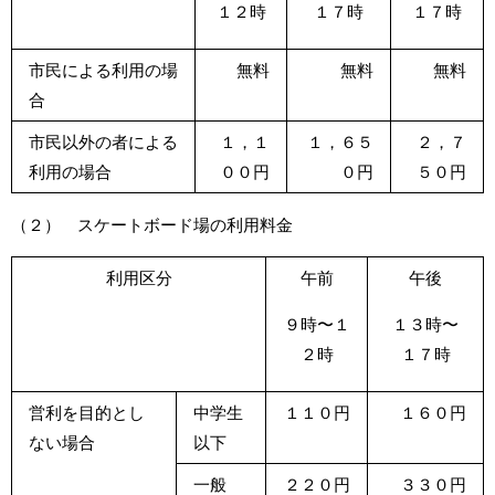
１２時
１７時
１７時
市民による利用の場
無料
無料
無料
合
市民以外の者による
１，１
１，６５
２，７
利用の場合
００円
０円
５０円
（２） スケートボード場の利用料金
利用区分
午前
午後
９時〜１
１３時〜
２時
１７時
営利を目的とし
中学生
１１０円
１６０円
ない場合
以下
一般
２２０円
３３０円