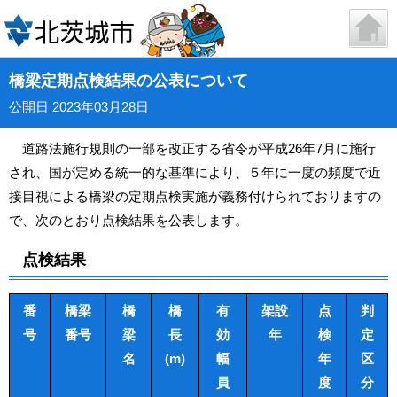
橋梁定期点検結果の公表について
公開日 2023年03月28日
道路法施行規則の一部を改正する省令が平成26年7月に施行
され、国が定める統一的な基準により、５年に一度の頻度で近
接目視による橋梁の定期点検実施が義務付けられておりますの
で、次のとおり点検結果を公表します。
点検結果
番
橋梁
橋
橋
有
架設
点
判
号
番号
梁
長
効
年
検
定
名
(m)
幅
年
区
員
度
分