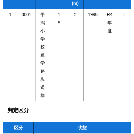
(m)
1
0001
平
１
２
1995
R4
Ⅰ
潟
５
年
小
度
学
校
通
学
路
歩
道
橋
判定区分
区分
状態