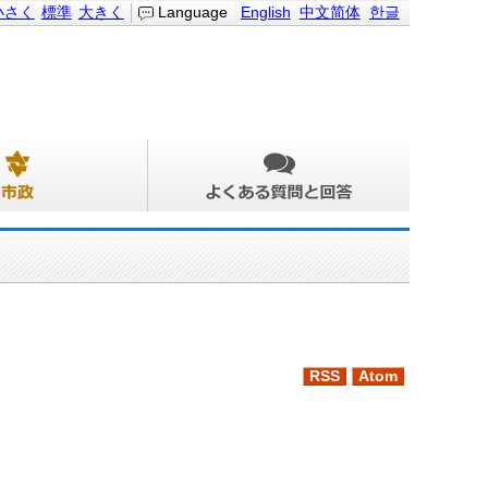
小さく
標準
大きく
Language
English
中文简体
한글
RSS
Atom