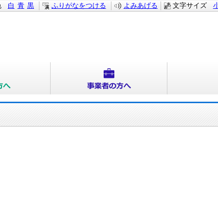
色
白
青
黒
ふりがなをつける
よみあげる
文字サイズ