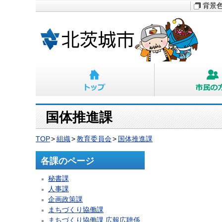
背景
国体推進課
TOP
組織
教育委員会
国体推進課
各課のページ
秘書課
人事課
企画政策課
まちづくり協働課
まちづくり協働課 広報広聴係