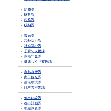
総務課
財政課
税務課
収納課
市民課
高齢福祉課
社会福祉課
子育て支援課
保険年金課
健康づくり支援課
農林水産課
商工観光課
生活環境課
脱炭素推進課
都市建設課
都市計画課
地籍調査課