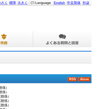
小さく
標準
大きく
Language
English
中文简体
한글
RSS
Atom
聴係
）
聴係
）
広聴係
）
広聴係
）
広聴係
）