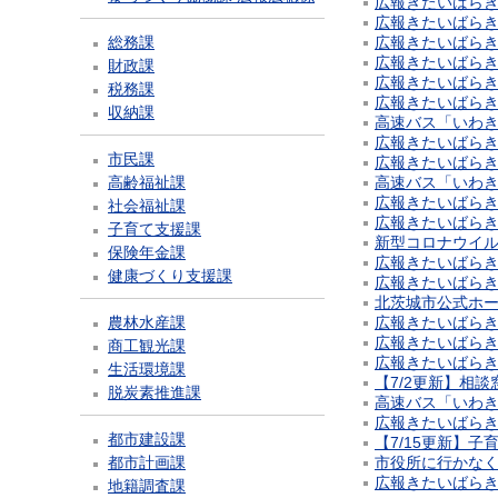
広報きたいばらき 2
広報きたいばらき 2
総務課
広報きたいばらき 2
広報きたいばらき 
財政課
広報きたいばらき 2
税務課
広報きたいばらき 2
収納課
高速バス「いわき
広報きたいばらき 2
市民課
広報きたいばらき 2
高齢福祉課
高速バス「いわき
広報きたいばらき 2
社会福祉課
広報きたいばらき 2
子育て支援課
新型コロナウイ
保険年金課
広報きたいばらき 2
健康づくり支援課
広報きたいばらき 2
北茨城市公式ホ
農林水産課
広報きたいばらき 2
広報きたいばらき 2
商工観光課
広報きたいばらき 2
生活環境課
【7/2更新】相
脱炭素推進課
高速バス「いわき
広報きたいばらき 2
都市建設課
【7/15更新】
都市計画課
市役所に行かな
広報きたいばらき 2
地籍調査課