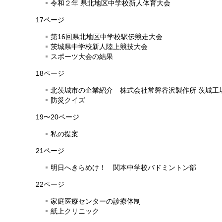
令和２年 県北地区中学校新人体育大会
17ページ
第16回県北地区中学校駅伝競走大会
茨城県中学校新人陸上競技大会
スポーツ大会の結果
18ページ
北茨城市の企業紹介 株式会社常磐谷沢製作所 茨城工
防災クイズ
19〜20ページ
私の提案
21ページ
明日へきらめけ！ 関本中学校バドミントン部
22ページ
家庭医療センターの診療体制
紙上クリニック