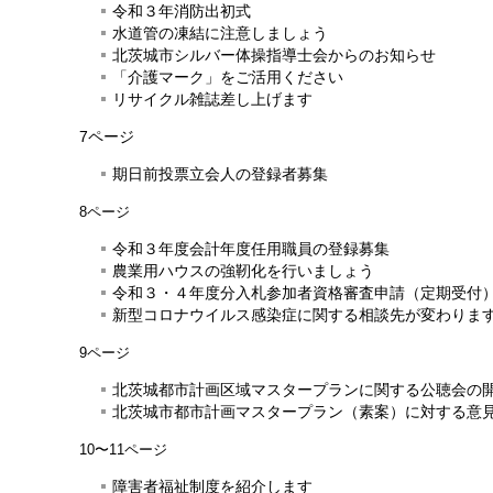
令和３年消防出初式
水道管の凍結に注意しましょう
北茨城市シルバー体操指導士会からのお知らせ
「介護マーク」をご活用ください
リサイクル雑誌差し上げます
7ページ
期日前投票立会人の登録者募集
8ページ
令和３年度会計年度任用職員の登録募集
農業用ハウスの強靭化を行いましょう
令和３・４年度分入札参加者資格審査申請（定期受付
新型コロナウイルス感染症に関する相談先が変わりま
9ページ
北茨城都市計画区域マスタープランに関する公聴会の
北茨城市都市計画マスタープラン（素案）に対する意
10〜11ページ
障害者福祉制度を紹介します