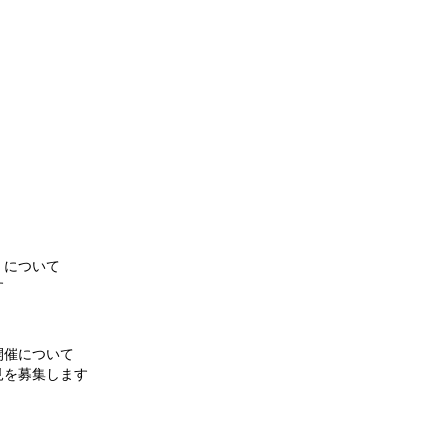
）について
す
開催について
見を募集します