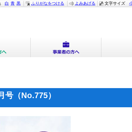
色
白
青
黒
ふりがなをつける
よみあげる
文字サイズ
月号（No.775）