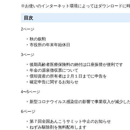
※お使いのインターネット環境によってはダウンロードに
目次
2
ページ
秋の叙勲
市役所の年末年始休日
3ページ
後期高齢者医療保険料の納付は口座振替が便利です
年金の源泉徴収票について
償却資産の所有者は２月１日までに申告を
確定申告に関するお知らせ
4〜5ページ
新型コロナウイルス感染症の影響で事業収入が減少し
6ページ
第７回全国あんこうサミット中止のお知らせ
ねずみ駆除剤を無料配布します