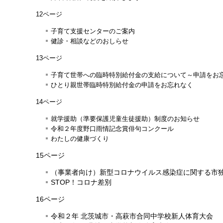
12ページ
子育て支援センターのご案内
健診・相談などのおしらせ
13ページ
子育て世帯への臨時特別給付金の支給について～申請をお
ひとり親世帯臨時特別給付金の申請をお忘れなく
14ページ
就学援助（準要保護児童生徒援助）制度のお知らせ
令和２年度野口雨情記念賞俳句コンクール
わたしの健康づくり
15ページ
（事業者向け）新型コロナウイルス感染症に関する市
STOP！コロナ差別
16ページ
令和２年 北茨城市・高萩市合同中学校新人体育大会