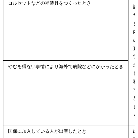
コルセットなどの補装具をつくったとき
請
た
き
内
の
査
後
決
やむを得ない事情により海外で病院などにかかったとき
し
額
払
戻
ま
す
国保に加入している人が出産したとき
出