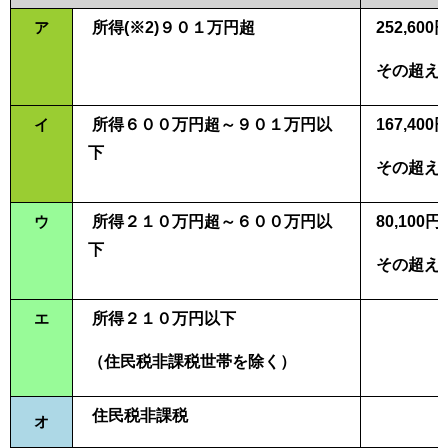
ア
所得(※2)９０１万円超
2
52,60
その超え
イ
所得６００万円超～９０１万円以
167,4
下
その超え
ウ
所得２１０万円超～６００万円以
80,10
下
その超え
エ
所得２１０万円以下
（住民税非課税世帯を除く）
住民税非課税
オ