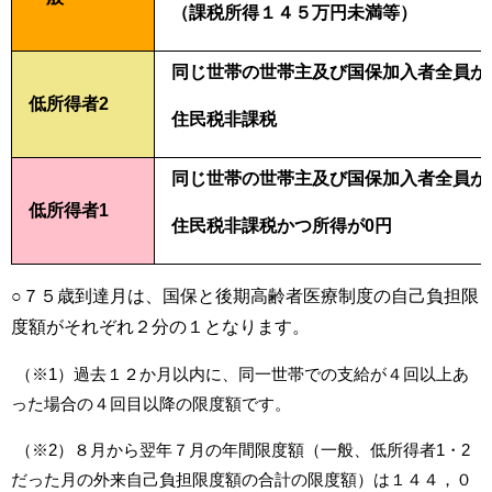
（課税所得１４５万円未満等）
同じ世帯の世帯主及び国保加入者全員が
低所得者2
住
民税非課税
同じ世帯の世帯主及び国保加入者全員が
低所得者1
住民税非課税かつ所得が0円
○７５歳到達月は、国保と後期高齢者医療制度の自己負担限
度額がそれぞれ２分の１となります。
（※1）過去１２か月以内に、同一世帯での支給が４回以上あ
った場合の４回目以降の限度額です。
（※2）８月から翌年７月の年間限度額（一般、低所得者1・2
だった月の外来自己負担限度額の合計の限度額）は１４４，０