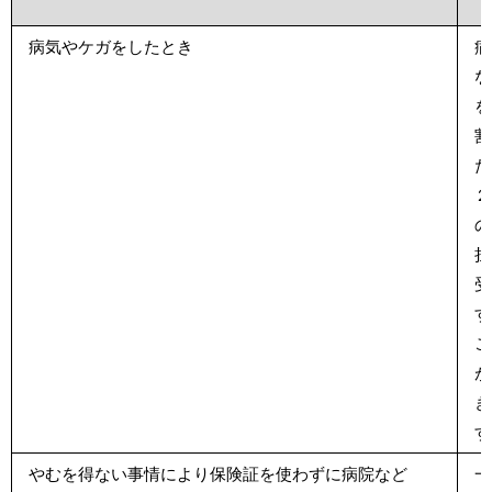
病気やケガをしたとき
病
な
を
割
た
２
の
担
受
す
こ
が
き
す
やむを得ない事情により保険証を使わずに病院など
一