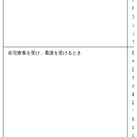
円
支
さ
ま
す
在宅療養を受け、看護を受けるとき
医
や
護
な
が
庭
訪
て
病
の
の