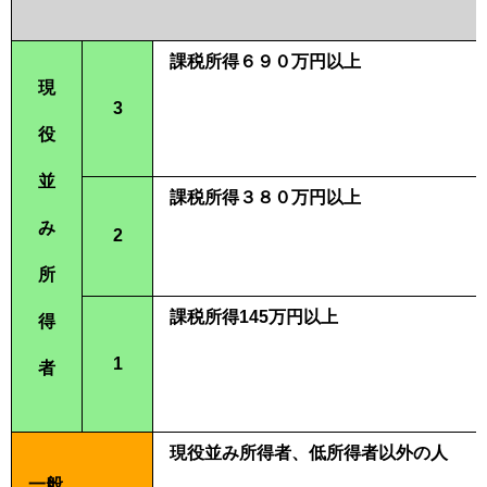
課税所得６９０万円以上
現
3
役
並
課税所得３８０万円以上
み
2
所
課税所得145万円以上
得
1
者
現役並み所得者、低所得者以外の人
一般