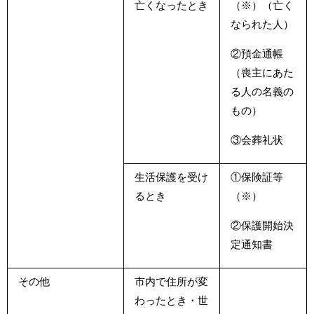
亡くなったとき
（※）（亡く
なられた人）
②預金通帳
（喪主にあた
る人の名義の
もの）
③会葬礼状
生活保護を受け
①保険証等
るとき
（※）
②保護開始決
定通知書
その他
市内で住所が変
わったとき・世