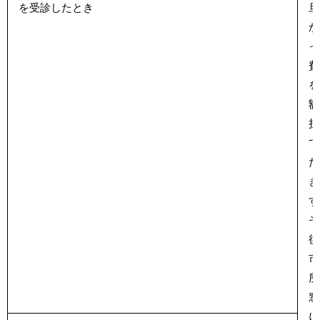
を受診したとき
旦
か
っ
費
を
額
担
て
た
き
す
そ
後
市
所
窓
に