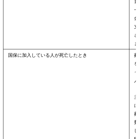
育
一
金
支
さ
ま
国保に加入している人が死亡したとき
葬
を
っ
人
（
主
に
葬
費
し
50