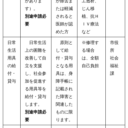
がありま
が除去ま
工透析、
す）。
たは軽減
じん移
別途申請必
されると
植、抗Ｈ
要
医師が認
ＩＶ療法
めた方
など
日常
日常生活
原則と
※修理す
市役
生活
上の困難を
して給
る場合
所
用具
改善して自
付・貸与
は、全額
社会
の給
立を支援
となる用
自己負担
福祉
付・
し、社会参
具は、身
課
貸与
加を促進す
障手帳に
る用具等を
記載され
給付・貸与
た障害と
します。
関連した
別途申請必
ものに限
要
ります。