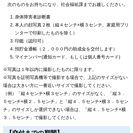
次のものをお持ちになり、社会福祉課までお越しください。
身体障害者診断書
本人の顔写真２枚（縦４センチ×横３センチ、家庭用プリ
ンターで印刷したものを除く）
印鑑（認印可）
預貯金通帳（２，０００円の助成金を交付します）
マイナンバー(通知カード、もしくは個人番号カード)
※写真は１年以内に撮影したものに限ります。
※写真を証明写真機等で撮影する場合で、上記のサイズがない
場合は大きい方に一番近いサイズで撮影してください。
（例）「縦４センチ×横３センチ」のサイズがなく、「縦３．
５センチ×横２．５センチ」と「縦４．５センチ×横３．５セン
チ」のサイズしか選択できない場合は、「縦４．５センチ×横
３．５センチ」で撮影してください。
【交付までの期間】