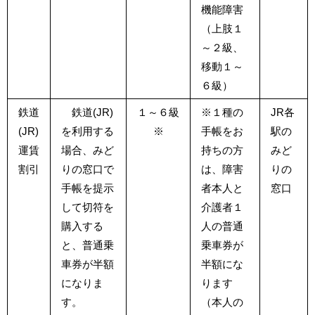
機能障害
（上肢１
～２級、
移動１～
６級）
鉄道
鉄道(JR)
１～６級
※１種の
JR各
(JR)
を利用する
※
手帳をお
駅の
運賃
場合、みど
持ちの方
みど
割引
りの窓口で
は、障害
りの
手帳を提示
者本人と
窓口
して切符を
介護者１
購入する
人の普通
と、普通乗
乗車券が
車券が半額
半額にな
になりま
ります
す。
（本人の