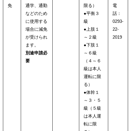
免
通学、通勤
限る）
電
などのため
●平衡３
話：
に使用する
級
0293-
場合に減免
●上肢１
22-
が受けられ
～２級
2019
ます。
●下肢１
別途申請必
～６級
要
（４～６
級は本人
運転に限
る）
●体幹１
～３・５
級（５級
は本人運
転に限