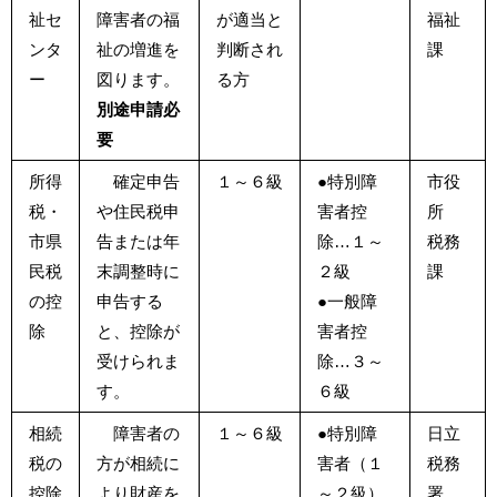
祉セ
障害者の福
が適当と
福祉
ンタ
祉の増進を
判断され
課
ー
図ります。
る方
別途申請必
要
所得
確定申告
１～６級
●特別障
市役
税・
や住民税申
害者控
所
市県
告または年
除…１～
税務
民税
末調整時に
２級
課
の控
申告する
●一般障
除
と、控除が
害者控
受けられま
除…３～
す。
６級
相続
障害者の
１～６級
●特別障
日立
税の
方が相続に
害者（１
税務
控除
より財産を
～２級）
署