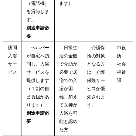
（電話機）
ます）
を貸与しま
す。
別途申請必
要
訪問
ヘルパー
日常生
介護保
市役
入浴
が自宅へ訪
活の全般
険の対象
所
サー
問し、入浴
で介助が
となる方
社会
ビス
サービスを
必要で居
は、介護
福祉
提供します
宅での入
保険サー
課
（１割の自
浴が困
ビスが優
己負担があ
難。加え
先されま
ります）。
て医師が
す。
別途申請必
入浴を可
要
能と認め
た方