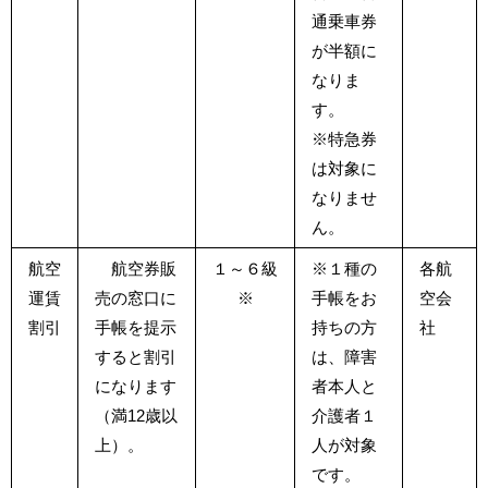
通乗車券
が半額に
なりま
す。
※特急券
は対象に
なりませ
ん。
航空
航空券販
１～６級
※１種の
各航
運賃
売の窓口に
※
手帳をお
空会
割引
手帳を提示
持ちの方
社
すると割引
は、障害
になります
者本人と
（満12歳以
介護者１
上）。
人が対象
です。