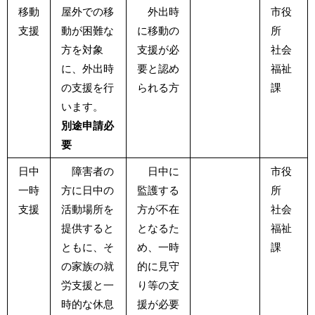
移動
屋外での移
外出時
市役
支援
動が困難な
に移動の
所
方を対象
支援が必
社会
に、外出時
要と認め
福祉
の支援を行
られる方
課
います。
別途申請必
要
日中
障害者の
日中に
市役
一時
方に日中の
監護する
所
支援
活動場所を
方が不在
社会
提供すると
となるた
福祉
ともに、そ
め、一時
課
の家族の就
的に見守
労支援と一
り等の支
時的な休息
援が必要