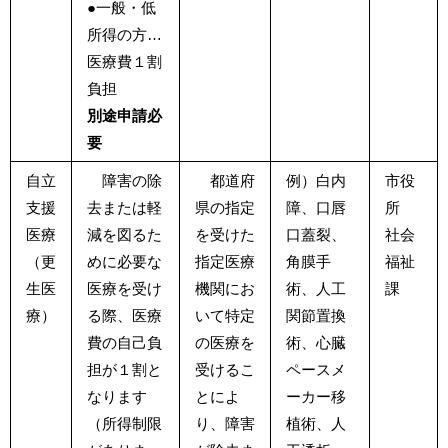
●一般・低
所得の方…
医療費１割
負担
別途申請必
要
自立
障害の除
都道府
例）白内
市役
支援
去または軽
県の指定
障、口唇
所
医療
減を図るた
を受けた
口蓋裂、
社会
（更
めに必要な
指定医療
角膜手
福祉
生医
医療を受け
機関にお
術、人工
課
療）
る際、医療
いて特定
関節置換
費の自己負
の医療を
術、心臓
担が１割と
受けるこ
ペースメ
なります
とによ
ーカー移
（所得制限
り、障害
植術、人