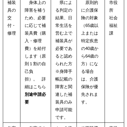
補装
身体上の
県によ
原則的
市役
具の
障害を補う
る判定の
に介護保
所
交
ため、必要
結果、日
険の対象
社会
付・
に応じて補
常生活を
（65歳以
福祉
修理
装具費（購
営む上で
上または
課
入・修理
補装具が
特定疾患
費）を給付
必要であ
の40歳か
します（原
ると認め
ら64歳の
則１割の自
られた方
方）にな
己負
※身障手
る場合
担）。 詳
帳記載の
は、介護
細は
こちら
障害と関
保険が優
別途申請必
連した補
先されま
要
装具のみ
す。
申請可能
です。