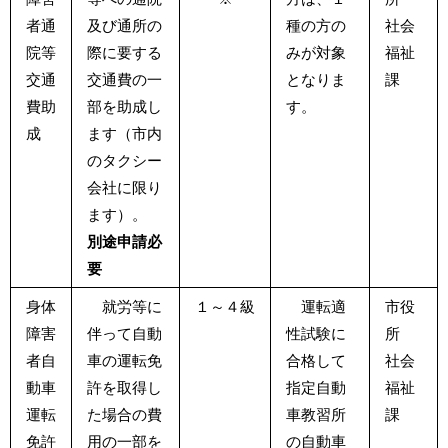
者通
及び通所の
種の方の
社会
院等
際に要する
みが対象
福祉
交通
交通費の一
となりま
課
費助
部を助成し
す。
成
ます（市内
のタクシー
会社に限り
ます）。
別途申請必
要
身体
就労等に
１～４級
運転適
市役
障害
伴って自動
性試験に
所
者自
車の運転免
合格して
社会
動車
許を取得し
指定自動
福祉
運転
た場合の費
車教習所
課
免許
用の一部を
の自動車