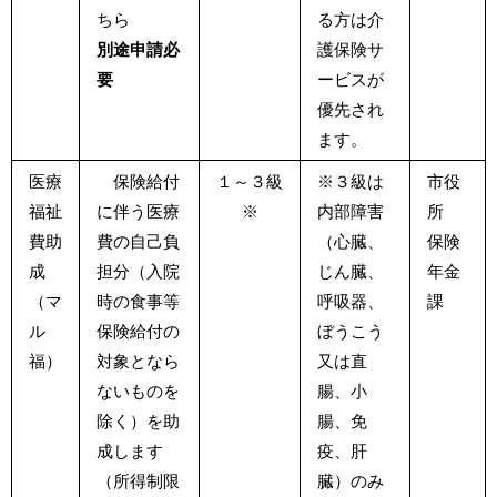
ちら
る方は介
別途申請必
護保険サ
要
ービスが
優先され
ます。
医療
保険給付
１～３級
※３級は
市役
福祉
に伴う医療
※
内部障害
所
費助
費の自己負
（心臓、
保険
成
担分（入院
じん臓、
年金
（マ
時の食事等
呼吸器、
課
ル
保険給付の
ぼうこう
福）
対象となら
又は直
ないものを
腸、小
除く）を助
腸、免
成します
疫、肝
（所得制限
臓）のみ