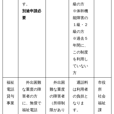
す。
級の方
別途申請必
※体幹機
要
能障害の
１級・２
級の方
※過去５
年間に、
この制度
を利用し
ていない
方
福祉
外出困難
外出困
通話料
市役
電話
な重度の障
難な重度
は利用者
所
貸与
害者の方
の障害者
の負担と
社会
事業
に、無償で
（所得制
なりま
福祉
福祉電話
限があり
す。
課