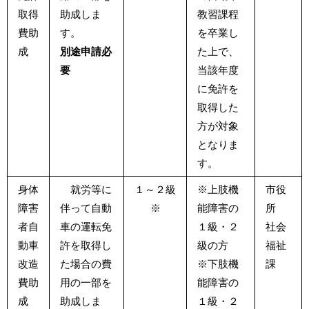
取得
助成しま
教習課程
費助
す。
を卒業し
成
別途申請必
た上で、
要
当該年度
に免許を
取得した
方が対象
となりま
す。
身体
就労等に
１～２級
※上肢機
市役
障害
伴って自動
※
能障害の
所
者自
車の運転免
１級・２
社会
動車
許を取得し
級の方
福祉
改造
た場合の費
※下肢機
課
費助
用の一部を
能障害の
成
助成しま
１級・２