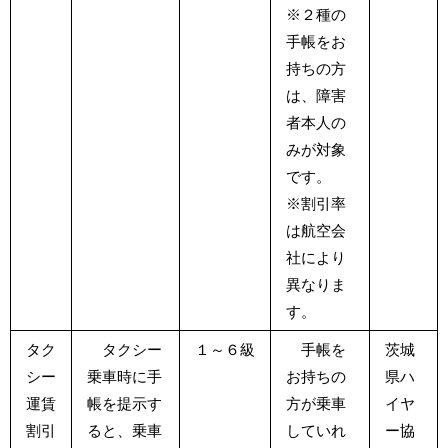
※２種の
手帳をお
持ちの方
は、障害
者本人の
みが対象
です。
※割引率
は航空会
社により
異なりま
す。
タク
タクシー
１～６級
手帳を
茨城
シー
乗車時に手
お持ちの
県ハ
運賃
帳を提示す
方が乗車
イヤ
割引
ると、乗車
していれ
ー協