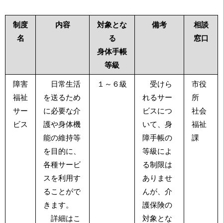
制度
内容
対象とな
備考
相談
名
る
窓口
身体手帳
等級
障害
日常生活
１～６級
受けら
市役
福祉
を送るため
れるサー
所
サー
に必要な介
ビスにつ
社会
ビス
護や身体機
いて、身
福祉
能の維持等
障手帳の
課
を目的に、
等級によ
各種サービ
る制限は
スを利用す
ありませ
ることがで
んが、介
きます。
護保険の
詳細は
こ
対象とな