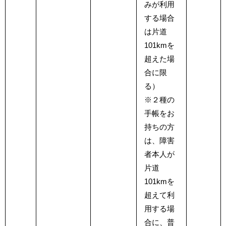
みが利用
する場合
は片道
101kmを
超えた場
合に限
る）
※２種の
手帳をお
持ちの方
は、障害
者本人が
片道
101kmを
超えて利
用する場
合に、普