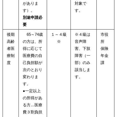
がありま
対象で
す）。
す。
別途申請必
要
後期
65～74歳
１～４級
※４級は
市役
高齢
の方は、所
※
音声障
所
者医
得に応じて
害、下肢
保険
療制
医療費の自
障害（一
年金
度
己負担額が
部）のみ
課
次のとおり
該当しま
変わりま
す。
す。
●一定以上
の所得があ
る方…医療
費３割負担