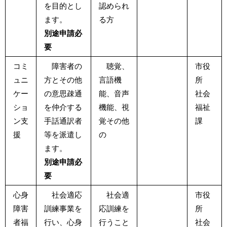
を目的とし
認められ
ます。
る方
別途申請必
要
コミ
障害者の
聴覚、
市役
ュニ
方とその他
言語機
所
ケー
の意思疎通
能、音声
社会
ショ
を仲介する
機能、視
福祉
ン支
手話通訳者
覚その他
課
援
等を派遣し
の
ます。
別途申請必
要
心身
社会適応
社会適
市役
障害
訓練事業を
応訓練を
所
者福
行い、心身
行うこと
社会