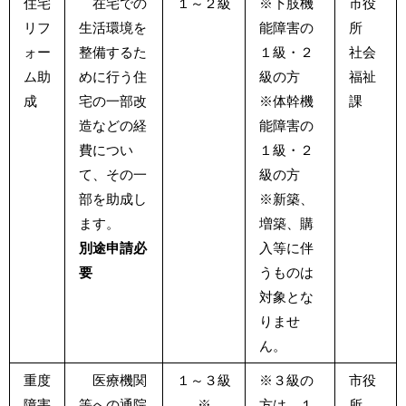
住宅
在宅での
１～２級
※下肢機
市役
リフ
生活環境を
能障害の
所
ォー
整備するた
１級・２
社会
ム助
めに行う住
級の方
福祉
成
宅の一部改
※体幹機
課
造などの経
能障害の
費につい
１級・２
て、その一
級の方
部を助成し
※新築、
ます。
増築、購
別途申請必
入等に伴
要
うものは
対象とな
りませ
ん。
重度
医療機関
１～３級
※３級の
市役
障害
等への通院
※
方は、１
所