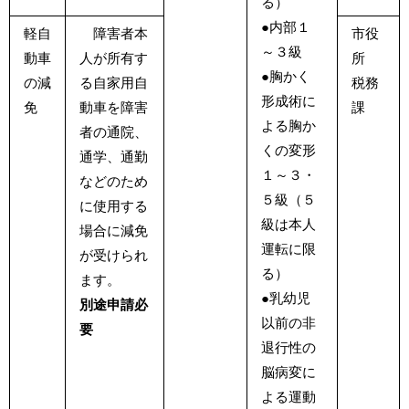
る）
●内部１
軽自
障害者本
市役
～３級
動車
人が所有す
所
●胸かく
の減
る自家用自
税務
形成術に
免
動車を障害
課
よる胸か
者の通院、
くの変形
通学、通勤
１～３・
などのため
５級（５
に使用する
級は本人
場合に減免
運転に限
が受けられ
る）
ます。
●乳幼児
別途申請必
以前の非
要
退行性の
脳病変に
よる運動