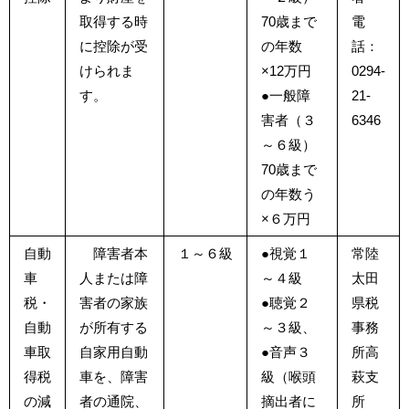
取得する時
70歳まで
電
に控除が受
の年数
話：
けられま
×12万円
0294-
す。
●一般障
21-
害者（３
6346
～６級）
70歳まで
の年数う
×６万円
自動
障害者本
１～６級
●視覚１
常陸
車
人または障
～４級
太田
税・
害者の家族
●聴覚２
県税
自動
が所有する
～３級、
事務
車取
自家用自動
●音声３
所高
得税
車を、障害
級（喉頭
萩支
の減
者の通院、
摘出者に
所