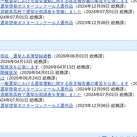
員一般選挙における選挙運動に関する収支報告書の要旨を公表します
（
2
い選挙啓発ポスターコンクール入選作品
（
2024年12月09日
総務課
）
磯原郷英高校で選挙出前講座を実施しました
（
2024年07月01日
総務課
）
024年07月01日
総務課
）
い選挙啓発ポスターコンクール入選作品
（
2023年12月08日
総務課
）
日現在 選挙人名簿登録者数
（
2026年06月01日
総務課
）
（
2026年04月13日
総務課
）
閲覧状況を公表します
（
2026年04月13日
総務課
）
の開催状況
（
2026年04月01日
総務課
）
とは
（
2025年06月24日
総務課
）
員一般選挙における選挙運動に関する収支報告書の要旨を公表します
（
2
い選挙啓発ポスターコンクール入選作品
（
2024年12月09日
総務課
）
磯原郷英高校で選挙出前講座を実施しました
（
2024年07月01日
総務課
）
024年07月01日
総務課
）
い選挙啓発ポスターコンクール入選作品
（
2023年12月08日
総務課
）