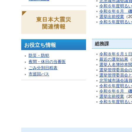
北茨城市議会議
令和６年度明る
令和６年６月 
選挙出前授業
（
2
令和５年度明る
総務課
お役立ち情報
令和８年６月１
防災・防犯
最近の選挙結果
夜間・休日の当番医
選挙人名簿抄本
ごみ分別日程表
選挙管理委員会
市巡回バス
選挙管理委員会
北茨城市議会議
令和６年度明る
令和６年６月 
選挙出前授業
（
2
令和５年度明る