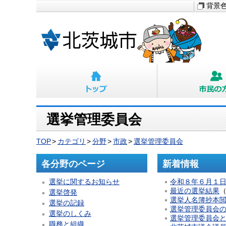
背景
選挙管理委員会
TOP
カテゴリ
分野
市政
選挙管理委員会
各分野のページ
新着情報
選挙に関するお知らせ
令和８年６月１
最近の選挙結果
選挙啓発
選挙人名簿抄本
選挙の記録
選挙管理委員会
選挙のしくみ
選挙管理委員会
職務と組織