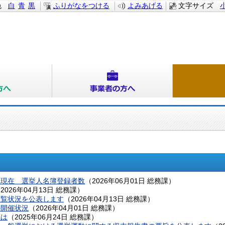
色
白
青
黒
ふりがなをつける
よみあげる
文字サイズ
日現在 選挙人名簿登録者数
（
2026年06月01日
総務課
）
（
2026年04月13日
総務課
）
閲覧状況を公表します
（
2026年04月13日
総務課
）
の開催状況
（
2026年04月01日
総務課
）
とは
（
2025年06月24日
総務課
）