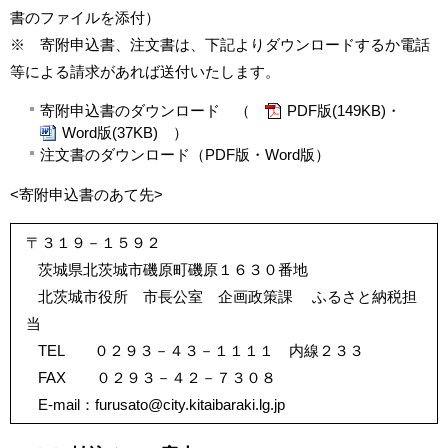
書のファイルを添付）
※ 寄附申込書、注文書は、下記よりダウンロードするか電話
等による請求があれば送付いたします。
寄附申込書のダウンロード （
PDF版(149KB)
・
Word版(37KB)
）
注文書のダウンロード（
PDF版
・
Word版
）
<寄附申込書のあて先>
〒３１９－１５９２
茨城県北茨城市磯原町磯原１６３０番地
北茨城市役所 市長公室 企画政策課 ふるさと納税担
当
TEL ０２９３－４３－１１１１ 内線２３３
FAX ０２９３－４２－７３０８
E-mail：furusato@city.kitaibaraki.lg.jp