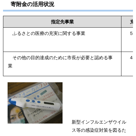
寄附金の活用状況
指定先事業
充
ふるさとの医療の充実に関する事業
５
その他の目的達成のために市長が必要と認める事
４
業
新型インフルエンザウイル
ス等の感染症対策を図るた