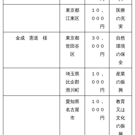
東京都
１０，
医療
江東区
０００
の充
円
実
金成 憲道 様
東京都
３０，
自然
世田谷
０００
環境
区
円
の保
全
埼玉県
１０，
産業
比企郡
０００
の振
滑川町
円
興
愛知県
１０，
教育
名古屋
０００
又は
市
円
文化
の振
興