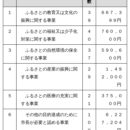
数
１
ふるさとの教育又は文化の
３
６６７，３
振興に関する事業
９
９９円
２
ふるさとの福祉又は少子化
４
７６０，０
対策に関する事業
０
００円
３
ふるさとの自然環境の保全
３
５９０，６
に関する事業
７
００円
４
ふるさとの産業の振興に関
２
１，４９
する事業
９
２，０００
円
５
ふるさとの医療の充実に関
２
３７５，０
する事業
１
００円
６
その他の目的達成のために
１
６，２２
市長が必要と認める事業
０
７，２０４