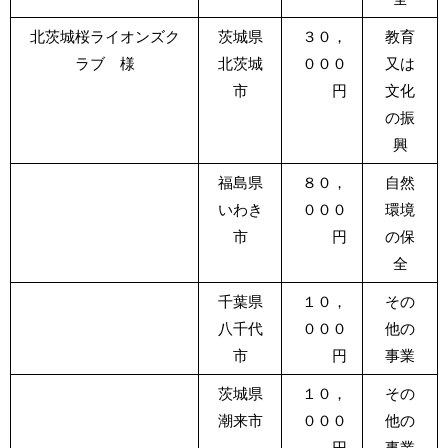
北茨城桜ライオンズク
茨城県
３０，
教育
ラブ 様
北茨城
０００
又は
市
円
文化
の振
興
福島県
８０，
自然
いわき
０００
環境
市
円
の保
全
千葉県
１０，
その
八千代
０００
他の
市
円
事業
茨城県
１０，
その
潮来市
０００
他の
円
事業