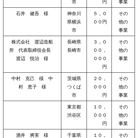
市
円
事業
石井 健吾 様
神奈川
５，０
その
県横浜
００円
他の
市
事業
株式会社 渡辺造船
長崎県
３，０
その
所 代表取締役会長
長崎市
００，
他の
渡辺 悦治 様
０００
事業
円
中村 克己 様 中
茨城県
２０，
その
村 恵子 様
つくば
０００
他の
市
円
事業
東京都
１０，
その
渋谷区
０００
他の
円
事業
酒井 將実 様
千葉県
１０，
その