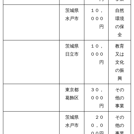
茨城県
１０，
自然
水戸市
０００
環境
円
の保
全
茨城県
１０，
教育
日立市
０００
又は
円
文化
の振
興
東京都
３０，
その
葛飾区
０００
他の
円
事業
茨城県
２０
その
水戸市
０，０
他の
００円
事業