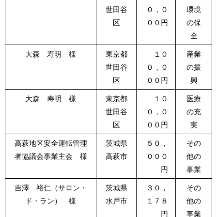
世田谷
０，０
環境
区
００円
の保
全
大森 寿明 様
東京都
１０
産業
世田谷
０，０
の振
区
００円
興
大森 寿明 様
東京都
１０
医療
世田谷
０，０
の充
区
００円
実
高萩地区安全運転管理
茨城県
５０，
その
者協議会事業主会 様
高萩市
０００
他の
円
事業
吉澤 裕仁（サロン・
茨城県
３０，
その
ド・ラン） 様
水戸市
１７８
他の
円
事業