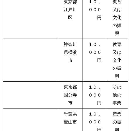
東京都
１０，
教育
江戸川
０００
又は
区
円
文化
の振
興
神奈川
１０，
教育
県横浜
０００
又は
市
円
文化
の振
興
東京都
１０，
その
国分寺
０００
他の
市
円
事業
千葉県
１０，
産業
流山市
０００
の振
円
興