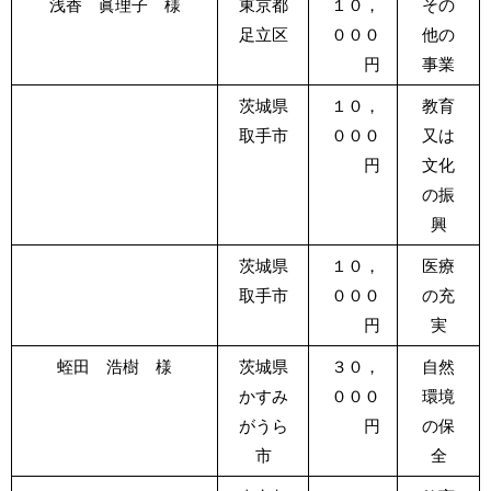
浅香 眞理子 様
東京都
１０，
その
足立区
０００
他の
円
事業
茨城県
１０，
教育
取手市
０００
又は
円
文化
の振
興
茨城県
１０，
医療
取手市
０００
の充
円
実
蛭田 浩樹 様
茨城県
３０，
自然
かすみ
０００
環境
がうら
円
の保
市
全