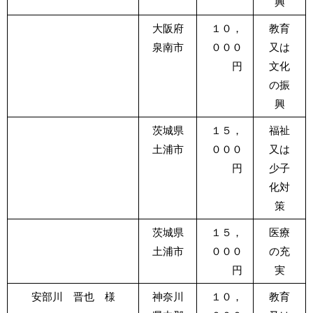
興
大阪府
１０，
教育
泉南市
０００
又は
円
文化
の振
興
茨城県
１５，
福祉
土浦市
０００
又は
円
少子
化対
策
茨城県
１５，
医療
土浦市
０００
の充
円
実
安部川 晋也 様
神奈川
１０，
教育