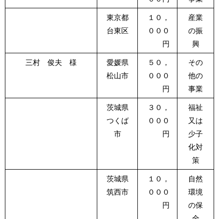
東京都
１０，
産業
台東区
０００
の振
円
興
三村 俊夫 様
愛媛県
５０，
その
松山市
０００
他の
円
事業
茨城県
３０，
福祉
つくば
０００
又は
市
円
少子
化対
策
茨城県
１０，
自然
筑西市
０００
環境
円
の保
全