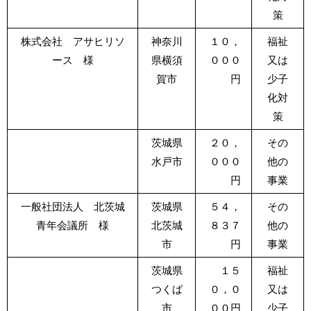
策
株式会社 アサヒリソ
神奈川
１０，
福祉
ース 様
県横須
０００
又は
賀市
円
少子
化対
策
茨城県
２０，
その
水戸市
０００
他の
円
事業
一般社団法人 北茨城
茨城県
５４，
その
青年会議所 様
北茨城
８３７
他の
市
円
事業
茨城県
１５
福祉
つくば
０，０
又は
市
００円
少子