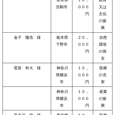
生駒市
０００
又は
円
文化
の振
興
金子 隆浩 様
栃木県
２０，
自然
下野市
０００
環境
円
の保
全
菅原 幹大 様
神奈川
１０，
医療
県横浜
０００
の充
市
円
実
神奈川
１０，
産業
県横浜
０００
の振
市
円
興