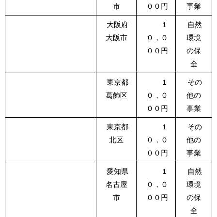
市
００円
事業
大阪府
１
自然
大阪市
０，０
環境
００円
の保
全
東京都
１
その
葛飾区
０，０
他の
００円
事業
東京都
１
その
北区
０，０
他の
００円
事業
愛知県
１
自然
名古屋
０，０
環境
市
００円
の保
全