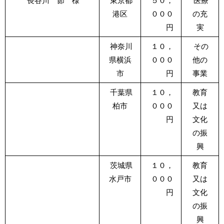
長谷川 節 様
東京都
５０，
医療
港区
０００
の充
円
実
神奈川
１０，
その
県横浜
０００
他の
市
円
事業
千葉県
１０，
教育
柏市
０００
又は
円
文化
の振
興
茨城県
１０，
教育
水戸市
０００
又は
円
文化
の振
興