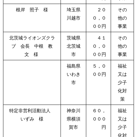
根岸 照子 様
埼玉県
２０
その
川越市
０，０
他の
００円
事業
北茨城ライオンズクラ
茨城県
４１
その
ブ 会長 中根 教
北茨城
０，０
他の
文 様
市
００円
事業
福島県
５，０
福祉
いわき
００円
又は
市
少子
化対
策
特定非営利活動法人
神奈川
６０，
福祉
いずみ 様
県横須
０００
又は
賀市
円
少子
化対