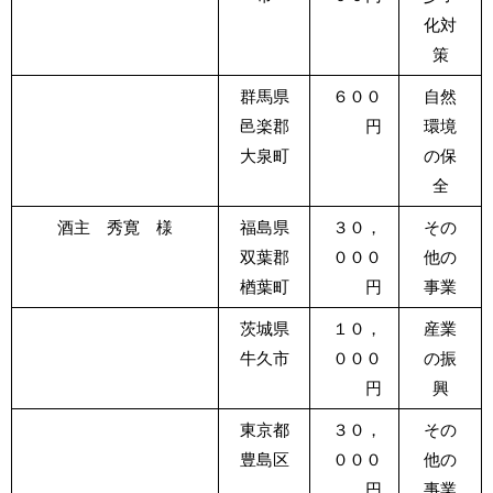
化対
策
群馬県
６００
自然
邑楽郡
円
環境
大泉町
の保
全
酒主 秀寛 様
福島県
３０，
その
双葉郡
０００
他の
楢葉町
円
事業
茨城県
１０，
産業
牛久市
０００
の振
円
興
東京都
３０，
その
豊島区
０００
他の
円
事業