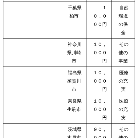
千葉県
１
自然
柏市
０，０
環境
００円
の保
全
神奈川
１０，
その
県川崎
０００
他の
市
円
事業
福島県
１０，
医療
須賀川
０００
の充
市
円
実
奈良県
１０，
医療
生駒市
０００
の充
円
実
茨城県
９０，
その
水戸市
０００
他の