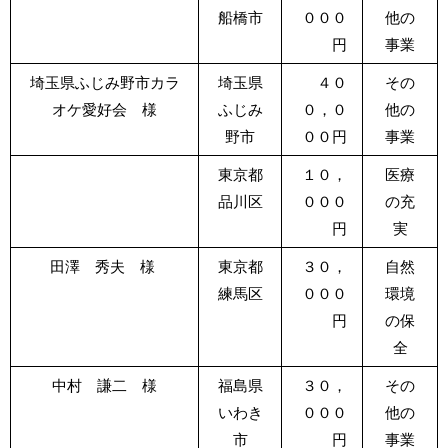
船橋市
０００
他の
円
事業
埼玉県ふじみ野市カラ
埼玉県
４０
その
オケ愛好会 様
ふじみ
０，０
他の
野市
００円
事業
東京都
１０，
医療
品川区
０００
の充
円
実
田澤 秀夫 様
東京都
３０，
自然
練馬区
０００
環境
円
の保
全
中村 謙二 様
福島県
３０，
その
いわき
０００
他の
市
円
事業