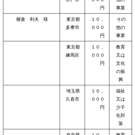
円
事業
横倉 利夫 様
東京都
１０，
その
多摩市
０００
他の
円
事業
東京都
１０，
教育
練馬区
０００
又は
円
文化
の振
興
埼玉県
１０，
福祉
久喜市
０００
又は
円
少子
化対
策
奈良県
１０，
教育