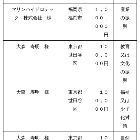
マリンハイドロテッ
福岡県
１，０
産業
ク 株式会社 様
福岡市
００，
の振
０００
興
円
大森 寿明 様
東京都
１０
教育
世田谷
０，０
又は
区
００円
文化
の振
興
大森 寿明 様
東京都
１０
福祉
世田谷
０，０
又は
区
００円
少子
化対
策
大森 寿明 様
東京都
１０
自然