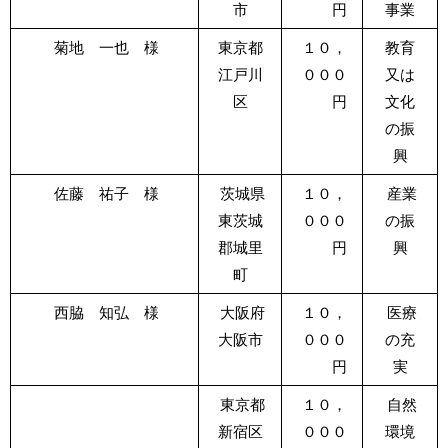
市
円
事業
菊地 一也 様
東京都
１０，
教育
江戸川
０００
又は
区
円
文化
の振
興
佐藤 祐子 様
茨城県
１０，
産業
東茨城
０００
の振
郡城里
円
興
町
西脇 知弘 様
大阪府
１０，
医療
大阪市
０００
の充
円
実
東京都
１０，
自然
新宿区
０００
環境