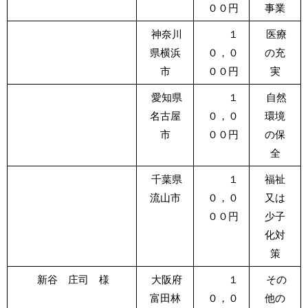
００円
事業
神奈川
１
医療
県横浜
０，０
の充
市
００円
実
愛知県
１
自然
名古屋
０，０
環境
市
００円
の保
全
千葉県
１
福祉
流山市
０，０
又は
００円
少子
化対
策
新谷 庄司 様
大阪府
１
その
富田林
０，０
他の