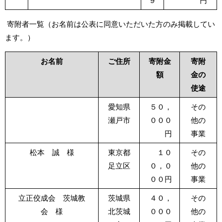
９
円
寄附者一覧（お名前は公表に同意いただいた方のみ掲載してい
ます。）
お名前
ご住所
寄附金
寄附
額
金の
使途
愛知県
５０，
その
瀬戸市
０００
他の
円
事業
松本 誠 様
東京都
１０
その
足立区
０，０
他の
００円
事業
立正佼成会 茨城教
茨城県
４０，
その
会 様
北茨城
０００
他の