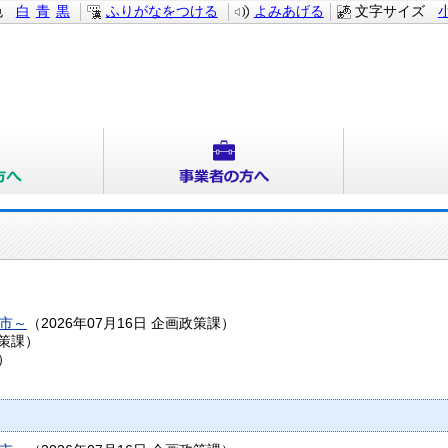
色
白
青
黒
ふりがなをつける
よみあげる
文字サイズ
市～
（
2026年07月16日
企画政策課
）
策課
）
）