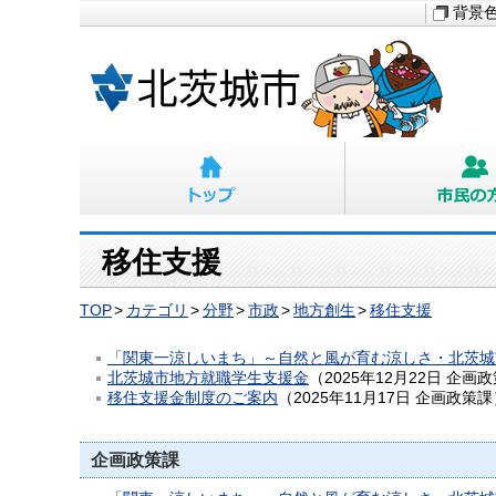
背景
移住支援
TOP
カテゴリ
分野
市政
地方創生
移住支援
「関東一涼しいまち」～自然と風が育む涼しさ・北茨城
北茨城市地方就職学生支援金
（
2025年12月22日
企画政
移住支援金制度のご案内
（
2025年11月17日
企画政策課
企画政策課