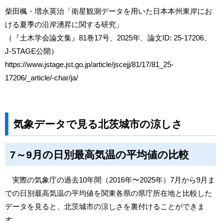
柴田楓・増永英治「衛星観測データを用いた日本本州東岸にお
ける夏季の沿岸湧昇に関する研究」
（『土木学会論文集』81巻17号、2025年、論文ID: 25-17206、
J-STAGE公開）
https://www.jstage.jst.go.jp/article/jscejj/81/17/81_25-
17206/_article/-char/ja/
気象データで見る北茨城市の涼しさ
7～9月の日別最高気温の平均値の比較
実際の気象庁の過去10年間（2016年〜2025年）7月から9月ま
での日別最高気温の平均値を関東各県の県庁所在地と比較した
データを見ると、北茨城市の涼しさを裏付けることができま
す。