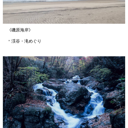
《磯原海岸》
渓谷・滝めぐり