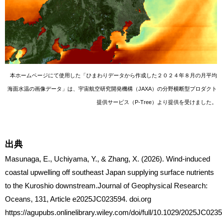
本ホームページにて使用した「ひまわりデータから作成した２０２４年８月の月平均
海面水温の画像データ」は、宇宙航空研究開発機構（JAXA）の分野横断型プロダクト
提供サービス（P-Tree）より提供を受けました。
出典
Masunaga, E., Uchiyama, Y., & Zhang, X. (2026). Wind‐induced
coastal upwelling off southeast Japan supplying surface nutrients
to the Kuroshio downstream.Journal of Geophysical Research:
Oceans, 131, Article e2025JC023594. doi.org
https://agupubs.onlinelibrary.wiley.com/doi/full/10.1029/2025JC023