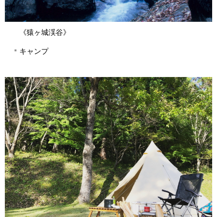
《猿ヶ城渓谷》
キャンプ