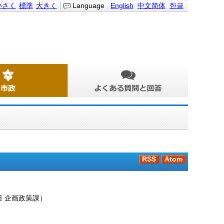
小さく
標準
大きく
Language
English
中文简体
한글
RSS
Atom
日
企画政策課
）