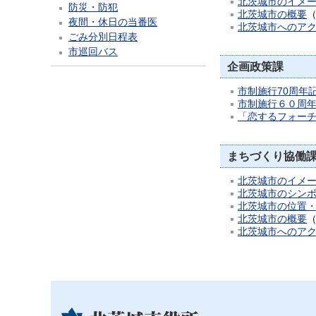
北茨城市のイメ
防災・防犯
北茨城市の概要
夜間・休日の当番医
北茨城市へのア
ごみ分別日程表
市巡回バス
企画政策課
市制施行70周年記
市制施行６０周
「恋するフォーチ
まちづくり協働
北茨城市のイメ
北茨城市のシン
北茨城市の位置
北茨城市の概要
北茨城市へのア