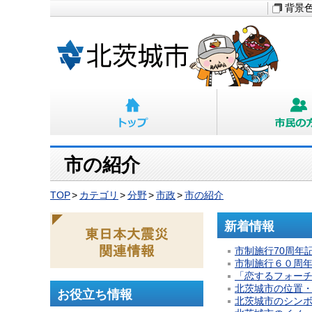
背景
市の紹介
TOP
カテゴリ
分野
市政
市の紹介
新着情報
市制施行70周年記
市制施行６０周
「恋するフォーチ
北茨城市の位置
お役立ち情報
北茨城市のシン