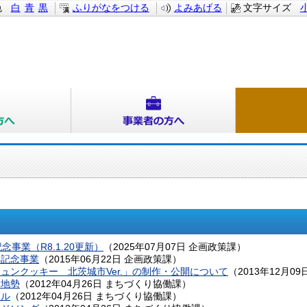
色
白
青
黒
ふりがなをつける
よみあげる
文字サイズ
念事業（R8.1.20更新）
（
2025年07月07日
企画政策課
）
年記念事業
（
2015年06月22日
企画政策課
）
ュンクッキー 北茨城市Ver.」の制作・公開について
（
2013年12月09
・地勢
（
2012年04月26日
まちづくり協働課
）
ボル
（
2012年04月26日
まちづくり協働課
）