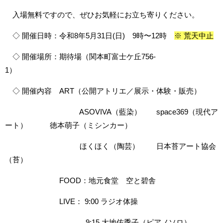
入場無料ですので、ぜひお気軽にお立ち寄りください。
◇ 開催日時：令和8年5月31日(日) 9時〜12時
※ 荒天中止
◇ 開催場所：期待場（関本町富士ケ丘756-
1）
◇ 開催内容 ART（公開アトリエ／展示・体験・販売）
ASOVIVA（藍染） space369（現代ア
ート） 徳本萌子（ミシンカー）
ほくほく（陶芸） 日本苔アート協会
（苔）
FOOD：地元食堂 空と碧舎
LIVE： 9:00 ラジオ体操
9:15 大地佑季子（ピアノソロ）