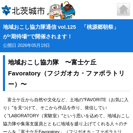
地域おこし協力隊通信 vol.125 「桃源郷朝祭」
が“期待場”で開催されます！
公開日 2026年05月19日
地域おこし協力隊 〜富士ケ丘
Favoratory（フジガオカ・ファボラトリ
ー）〜
富士ケ丘から自然や文化など、土地の”FAVORITE（お気に入
り）”を見つけて、そこから作品を作り、発信してい
く"LABORATORY（実験室）”という思いを込めて、地域おこし
協力隊や集落支援員とともに地域を盛り上げてくれる人々のチ
ームを「富士ケ丘Favoratory」（フジガオカ・ファボラトリ