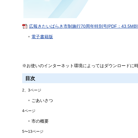
広報きたいばらき市制施行70周年特別号[PDF：43.5MB]
電子書籍版
※お使いのインターネット環境によってはダウンロードに
目次
2、3ページ
ごあいさつ
4ページ
市の概要
5〜13ページ