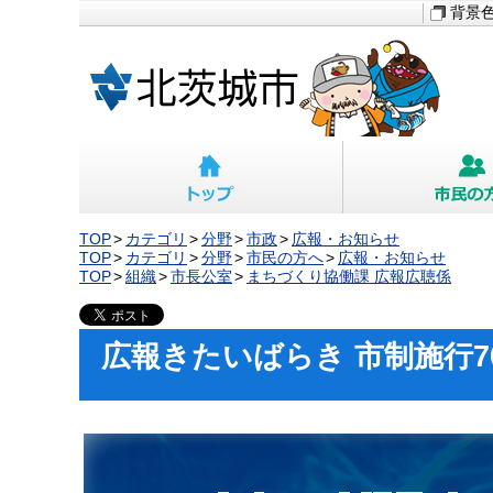
背景
TOP
カテゴリ
分野
市政
広報・お知らせ
TOP
カテゴリ
分野
市民の方へ
広報・お知らせ
TOP
組織
市長公室
まちづくり協働課 広報広聴係
広報きたいばらき 市制施行7