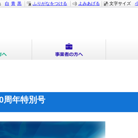
色
白
青
黒
ふりがなをつける
よみあげる
文字サイズ
0周年特別号