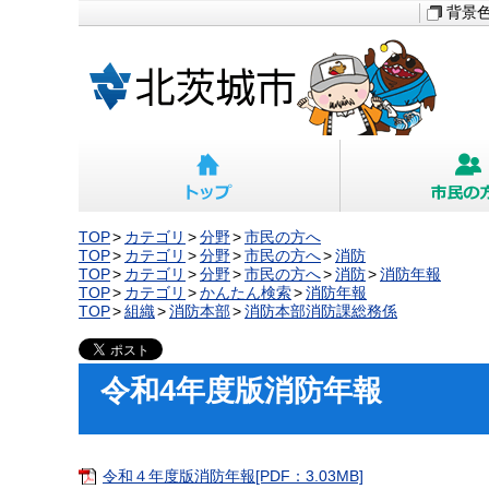
背景
TOP
カテゴリ
分野
市民の方へ
TOP
カテゴリ
分野
市民の方へ
消防
TOP
カテゴリ
分野
市民の方へ
消防
消防年報
TOP
カテゴリ
かんたん検索
消防年報
TOP
組織
消防本部
消防本部消防課総務係
令和4年度版消防年報
令和４年度版消防年報[PDF：3.03MB]