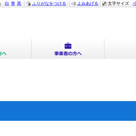
色
白
青
黒
ふりがなをつける
よみあげる
文字サイズ