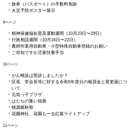
旅券（パスポート）の手数料免除
火災予防ポスター展示
9ページ
精神保健福祉普及運動週間（10月23日〜29日）
行政相談週間（10月16日〜22日）
農耕作業用自動車・小型特殊自動車登録のお願い
ご存知ですか児童扶養手当
10ページ
がん検診は受診しましたか？
区長、常会長等に対する令和5年度分の報奨金と変更届につ
いて
元気っ子プラザ
はたちの集い祝典
桃源郷秋祭
花園神社、花園もーる紅葉ライトアップ
11ページ