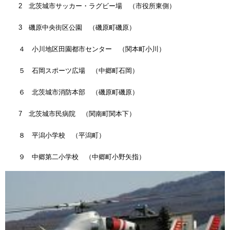
2 北茨城市サッカー・ラグビー場 （市役所東側）
3 磯原中央街区公園 （磯原町磯原）
４ 小川地区田園都市センター （関本町小川）
５ 石岡スポーツ広場 （中郷町石岡）
６ 北茨城市消防本部 （磯原町磯原）
7 北茨城市民病院 （関南町関本下）
８ 平潟小学校 （平潟町）
９ 中郷第二小学校 （中郷町小野矢指）