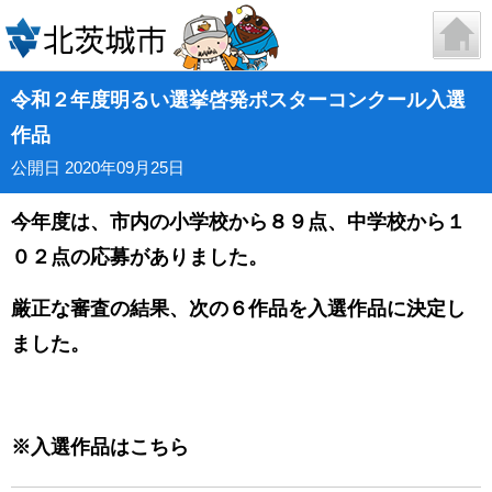
令和２年度明るい選挙啓発ポスターコンクール入選
作品
公開日 2020年09月25日
今年度は、
市内の小学校から８９点
、中学校から１
０２点の
応募がありました。
厳正な審査の結果、次の６作品を入選作品に決定し
ました。
※入選作品は
こちら