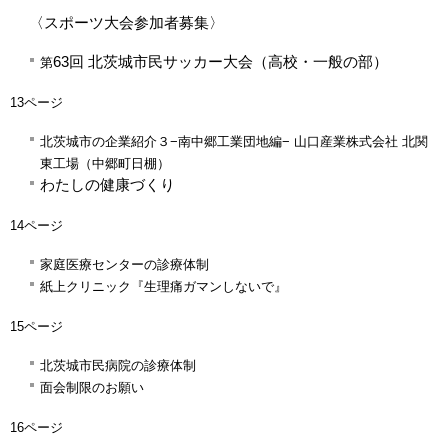
〈スポーツ大会参加者募集〉
63回 北茨城市民サッカー大会（高校・一般の部）
第
13ページ
北茨城市の企業紹介３
−南中郷工業団地編−
山口産業株式会社 北関
東工場（中郷町日棚）
わたしの健康づくり
14ページ
家庭医療センターの診療体制
紙上クリニック『生理痛ガマンしないで』
15ページ
北茨城市民病院の診療体制
面会制限のお願い
16ページ