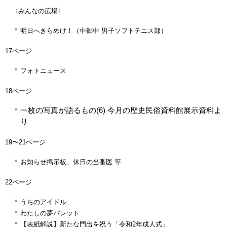
〈みんなの広場〉
明日へきらめけ！（中郷中 男子ソフトテニス部）
17ページ
フォトニュース
18ページ
一枚の写真が語るもの(6) 今月の歴史民俗資料館展示資料よ
り
19〜21ページ
お知らせ掲示板、休日の当番医 等
22ページ
うちのアイドル
わたしの夢パレット
【表紙解説】新たな門出を祝う「令和2年成人式」