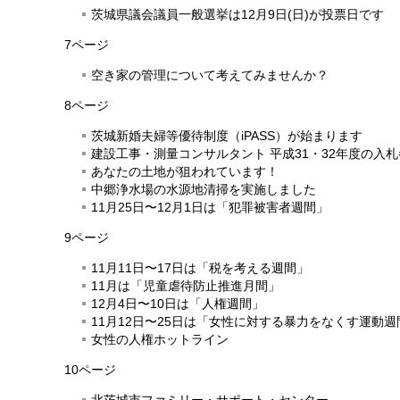
茨城県議会議員一般選挙は12月9日(日)が投票日です
7ページ
空き家の管理について考えてみませんか？
8ページ
茨城新婚夫婦等優待制度（iPASS）が始まります
建設工事・測量コンサルタント 平成31・32年度の入
あなたの土地が狙われています！
中郷浄水場の水源地清掃を実施しました
11月25日〜12月1日は「犯罪被害者週間」
9ページ
11月11日〜17日は「税を考える週間」
11月は「児童虐待防止推進月間」
12月4日〜10日は「人権週間」
11月12日〜25日は「女性に対する暴力をなくす運動週
女性の人権ホットライン
10ページ