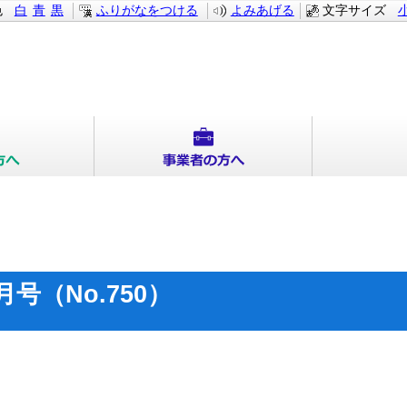
色
白
青
黒
ふりがなをつける
よみあげる
文字サイズ
月号（No.750）