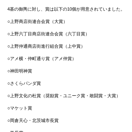
4基の御輿に対し、賞は以下の10個が用意されていました。
○上野商店街連合会賞（大賞）
○上野六丁目商店街連合会賞（六丁目賞）
○上野仲通商店街進行組合賞（上中賞）
○アメ横・仲町通り賞（アメ仲賞）
○神田明神賞
○さくらパンダ賞
○上野文化の杜賞（奨励賞・ユニーク賞・敢闘賞・大賞）
○マケット賞
○岡倉天心・北茨城市長賞