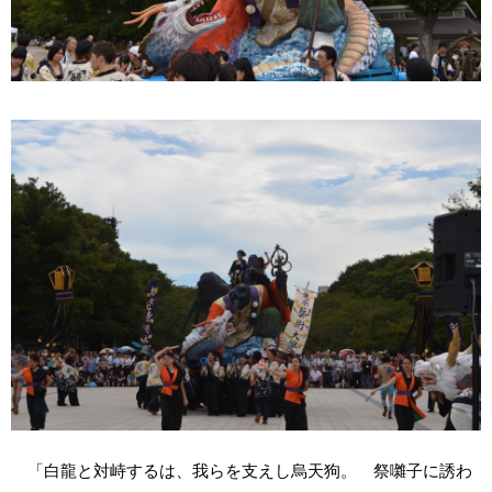
「白龍と対峙するは、我らを支えし烏天狗。 祭囃子に誘わ