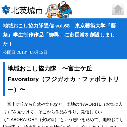
地域おこし協力隊通信 vol.68 東京藝術大学『藝
祭』学生制作作品「御輿」に市長賞を創設しまし
た！
公開日 2018年09月12日
地域おこし協力隊 〜富士ケ丘
Favoratory（フジガオカ・ファボラトリ
ー）〜
富士ケ丘から自然や文化など、土地の”FAVORITE（お気に入
り）”を見つけて、そこから作品を作り、発信してい
く"LABORATORY（実験室）”という思いを込めて、地域おこし