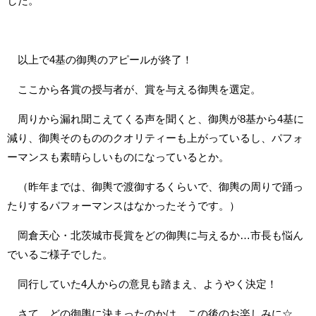
した。
以上で4基の御輿のアピールが終了！
ここから各賞の授与者が、賞を与える御輿を選定。
周りから漏れ聞こえてくる声を聞くと、御輿が8基から4基に
減り、御輿そのもののクオリティーも上がっているし、パフォ
ーマンスも素晴らしいものになっているとか。
（昨年までは、御輿で渡御するくらいで、御輿の周りで踊っ
たりするパフォーマンスはなかったそうです。）
岡倉天心・北茨城市長賞をどの御輿に与えるか…市長も悩ん
でいるご様子でした。
同行していた4人からの意見も踏まえ、ようやく決定！
さて、どの御輿に決まったのかは、この後のお楽しみに☆