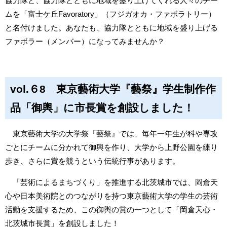
協力隊と、協力隊とともに地域を盛り上げてくれる人々のチー
ムを「富士ケ丘Favoratory」（フジガオカ・ファボラトリー）
と名付けました。あなたも、協力隊とともに地域を盛り上げる
ファボラー（メンバー）になってみませんか？
vol.６8 東京藝術大学『藝祭』学生制作作
品「御輿」に市長賞を創設しました！
東京藝術大学の大学祭『藝祭』では、毎年一年生が科や専攻
ごとにチームに分かれて御輿を作り、大学から上野公園を練り
歩き、さらに賞を競うという伝統行事があります。
「芸術によるまちづくり」を推進する北茨城市では、岡倉天
心や日本美術院とのつながりを持つ東京藝術大学の学生の芸術
活動を支援するため、この御輿の賞の一つとして「岡倉天心・
北茨城市長賞」を創設しました！