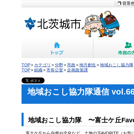
背景
TOP
カテゴリ
分野
市政
地方創生
地域おこし協力隊
TOP
組織
市長公室
企画政策課
地域おこし協力隊通信 vol
地域おこし協力隊 〜富士ケ丘Fav
富士ケ丘から自然や文化など、土地の”FAVORITE（お気