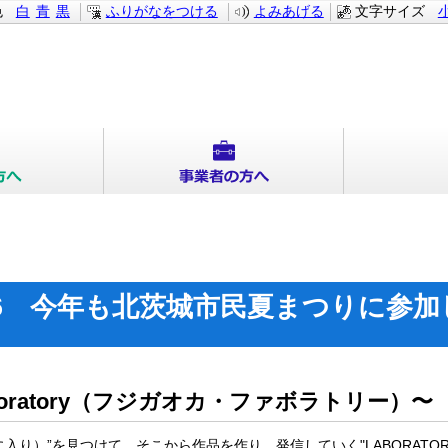
色
白
青
黒
ふりがなをつける
よみあげる
文字サイズ
.66 今年も北茨城市民夏まつりに参
oratory（フジガオカ・ファボラトリー）〜
に入り）”を見つけて、そこから作品を作り、発信していく"LABORAT