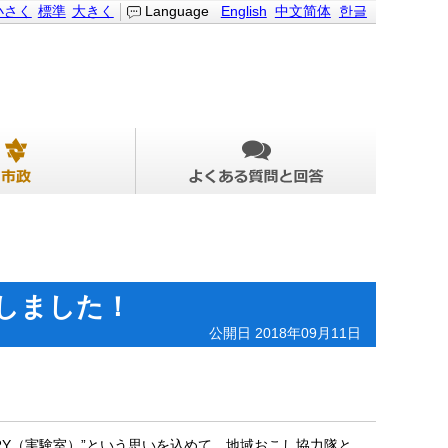
小さく
標準
大きく
Language
English
中文简体
한글
加しました！
公開日 2018年09月11日
ORY（実験室）”という思いを込めて、地域おこし協力隊と、