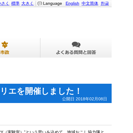
小さく
標準
大きく
Language
English
中文简体
한글
アトリエを開催しました！
公開日 2018年02月08日
ORY（実験室）”という思いを込めて、地域おこし協力隊と、