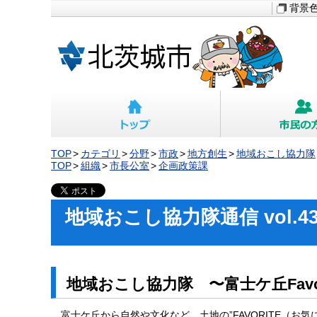
背景
TOP
カテゴリ
分野
市政
地方創生
地域おこし協力隊
TOP
組織
市長公室
企画政策課
地域おこし協力隊通信 vol
地域おこし協力隊 〜富士ケ丘Fav
富士ケ丘から自然や文化など、土地の”FAVORITE（お気