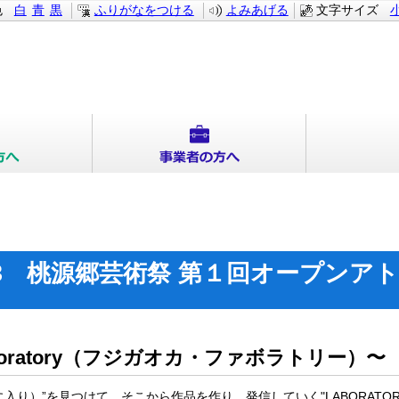
色
白
青
黒
ふりがなをつける
よみあげる
文字サイズ
.43 桃源郷芸術祭 第１回オープン
oratory（フジガオカ・ファボラトリー）〜
に入り）”を見つけて、そこから作品を作り、発信していく"LABORAT