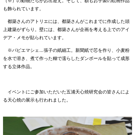
（※）の動物たちがお出迎え。そして、額もお手製の絵画作品
も飾られています。
都築さんのアトリエには、都築さんがこれまでに作成した頭
上建築がずらり。壁には、都築さんが企画を考える上でのアイ
デア・メモが貼られています。
※パピエマシェ…張子の紙細工。新聞紙で芯を作り、小麦粉
を水で溶き、煮て作った糊で濡らしたダンボールを貼って成形
する立体作品。
イベントにご参加いただいた五浦天心焼研究会の皆さんによ
る天心焼の展示も行われました。