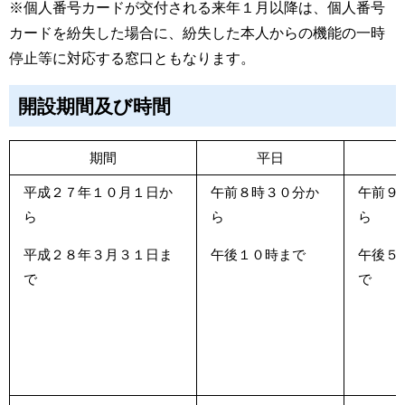
※個人番号カードが交付される来年１月以降は、個人番号
カードを紛失した場合に、紛失した本人からの機能の一時
停止等に対応する窓口ともなります。
開設期間及び時間
期間
平日
平成２７年１０月１日か
午前８時３０分か
午前９
ら
ら
ら
平成２８年３月３１日ま
午後１０時まで
午後５
で
で