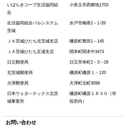
いばらきコープ生活協同組
小美玉市西郷地1703
合
生活協同組合パルシステム
水戸市梅香2－1-39
茨城
ＪＡ茨城ひたち北茨城支店
磯原町豊田1－145
ＪＡ茨城ひたち五浦支店
関本町関本中3473
日立郵便局
日立市幸町2－3－28
北茨城郵便局
磯原町磯原１－120
大津郵便局
大津町北町3098
日本ウォタ―テックス北茨
磯原町磯原１６３０（市
城事業所
役所内）
お問い合わせ