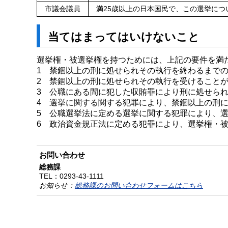
市議会議員
満25歳以上の日本国民で、この選挙につ
当てはまってはいけないこと
選挙権・被選挙権を持つためには、上記の要件を満
1 禁錮以上の刑に処せられその執行を終わるまで
2 禁錮以上の刑に処せられその執行を受けること
3 公職にある間に犯した収賄罪により刑に処せられ
4 選挙に関する関する犯罪により、禁錮以上の刑
5 公職選挙法に定める選挙に関する犯罪により、
6 政治資金規正法に定める犯罪により、選挙権・
お問い合わせ
総務課
TEL：
0293-43-1111
お知らせ：
総務課のお問い合わせフォームはこちら