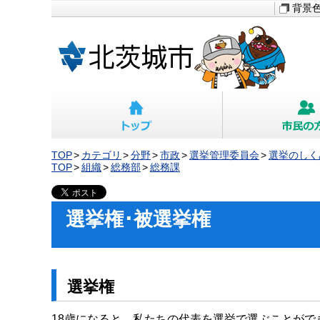
背景
TOP
カテゴリ
分野
市政
選挙管理委員会
選挙のしく
TOP
組織
総務部
総務課
選挙権･被選挙権
選挙権
18歳になると、私たちの代表を選挙で選ぶことがで