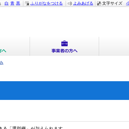
色
白
青
黒
ふりがなをつける
よみあげる
文字サイズ
み
きる「選挙権」が与えられます。