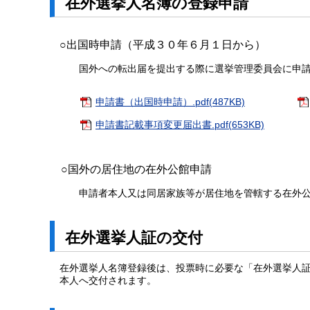
在外選挙人名簿の登録申請
○出国時申請（平成３０年６月１日から）
国外への転出届を提出する際に選挙管理委員会に申請
申請書（出国時申請）.pdf(487KB)
申請書記載事項変更届出書.pdf(653KB)
○国外の居住地の在外公館申請
申請者本人又は同居家族等が居住地を管轄する在外公館
在外選挙人証の交付
在外選挙人名簿登録後は、投票時に必要な「在外選挙人証
本人へ交付されます。