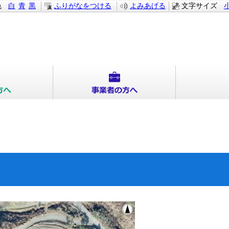
色
白
青
黒
ふりがなをつける
よみあげる
文字サイズ