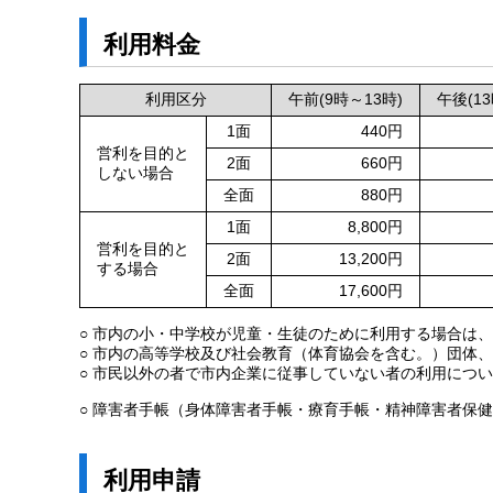
利用料金
利用区分
午前(9時～13時)
午後(13
1面
440円
営利を目的と
2面
660円
しない場合
全面
880円
1面
8,800円
営利を目的と
2面
13,200円
する場合
全面
17,600円
○ 市内の小・中学校が児童・生徒のために利用する場合は
○ 市内の高等学校及び社会教育（体育協会を含む。）団体
○ 市民以外の者で市内企業に従事していない者の利用につい
○ 障害者手帳（身体障害者手帳・療育手帳・精神障害者保
利用申請