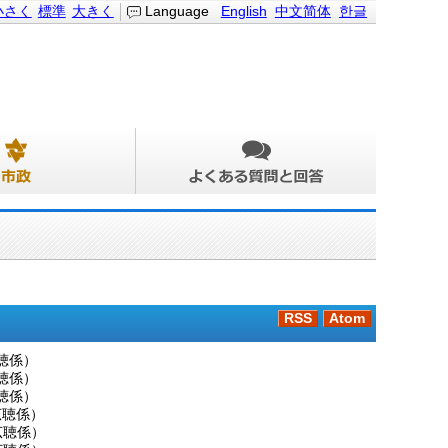
小さく
標準
大きく
Language
English
中文简体
한글
RSS
Atom
聴係
）
聴係
）
聴係
）
広聴係
）
広聴係
）