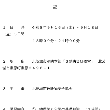
記
１ 日 時 令和８年９月１６日（水）～９月１８日
（金）３日間
１８時００分～２１時００分
２ 場 所 北茨城市消防本部「３階防災研修室」 北茨
城市磯原町磯原２４９６－１
３ 主 催 北茨城市危険物安全協会
４ 講習内容 ① 物理学と化学の基礎知識 （３時間）