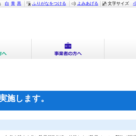
色
白
青
黒
ふりがなをつける
よみあげる
文字サイズ
実施します。