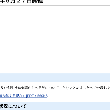
年５月２７日開催
及び創生推進会議からの意見について、とりまとめましたので公表し
７月現在）[PDF：560KB]
状況について