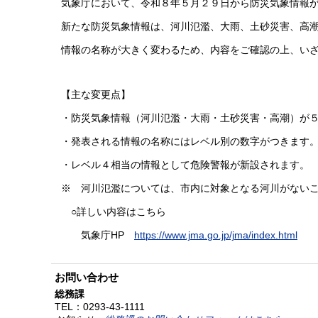
気象庁において、令和８年５月２９日から防災気象情報が
新たな防災気象情報は、河川氾濫、大雨、土砂災害、高潮
情報の名称が大きく変わるため、内容をご確認の上、いざ
【主な変更点】
・防災気象情報（河川氾濫・大雨・土砂災害・高潮）が５
・発表される情報の名称にはレベル別の数字がつきます。
・レベル４相当の情報として危険警報が新設されます。
※ 河川氾濫については、市内に対象となる河川がないこ
○詳しい内容はこちら
気象庁HP
https://www.jma.go.jp/jma/index.html
お問い合わせ
総務課
TEL：
0293-43-1111