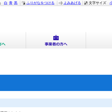
色
白
青
黒
ふりがなをつける
よみあげる
文字サイズ