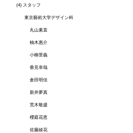
(4) スタッフ
東京藝術大学デザイン科
丸山素直
柚木惠介
小柳景義
垂見幸哉
倉田明佳
新井夢真
荒木敬盛
櫻庭花恵
佐藤綾花