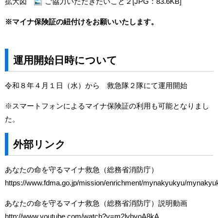
拡大図
ご協力いただきたいこと２[JPG：83.6KB]
※マイナ保険証の紐付けをお願いいたします。
運用開始日時について
令和８年４月１日（水）から 救急隊２隊にて運用開始
※スマートフォンによるマイナ保険証の利用も可能となりまし
た。
外部リンク
あなたの命を守るマイナ救急（総務省消防庁）
https://www.fdma.go.jp/mission/enrichment/mynakyukyu/mynakyu
あなたの命を守るマイナ救急（総務省消防庁）説明動画
http://www.youtube.com/watch?v=m2lvbyoA8kA