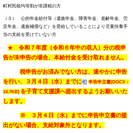
町村民税均等割が非課税の方
（３） 公的年金給付等（遺族年金、障害年金、老齢年金、労
災年金、遺族補償など）を受給していることにより児童扶養手
当の支給を受けていない方
★
令和７年度（令和６年中の収入）分の
税申
告が未申告の場合、本給付金を受け取れません。
税申告がお済みでない方は、速やかに申告
を行い、３月４日（水）までに
申告申立書[DOCX：
を子育て支援課へ提出するようお願いいた
14.7KB]
します。
※ ３月４日（水）までに申告申立書の提
出がない場合、支給対象外となります。