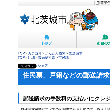
背景
TOP
カテゴリ
かんたん検索
郵送請求
TOP
組織
市民福祉部
市民課
シェア
住民票、戸籍などの郵送請
郵送請求の手数料の支払いにクレ
郵送請求可能なすべての証明書で利用可能です。職務上