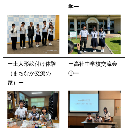
学ー
ー土人形絵付け体験
ー高社中学校交流会
（まちなか交流の
①ー
家）ー