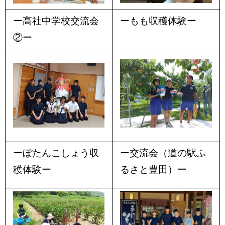
ー高社中学校交流会
ーもも収穫体験ー
②ー
ーぼたんこしょう収
ー交流会（道の駅ふ
穫体験ー
るさと豊田）ー