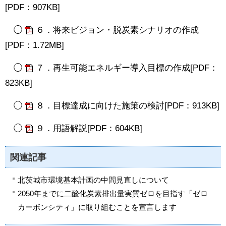
[PDF：907KB]
◯
６．将来ビジョン・脱炭素シナリオの作成
[PDF：1.72MB]
◯
７．再生可能エネルギー導入目標の作成[PDF：
823KB]
◯
８．目標達成に向けた施策の検討[PDF：913KB]
◯
９．用語解説[PDF：604KB]
関連記事
北茨城市環境基本計画の中間見直しについて
2050年までに二酸化炭素排出量実質ゼロを目指す「ゼロ
カーボンシティ」に取り組むことを宣言します