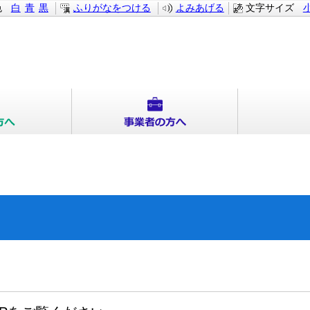
色
白
青
黒
ふりがなをつける
よみあげる
文字サイズ