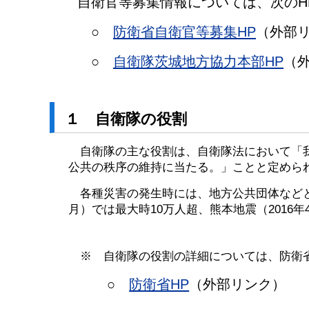
自衛官等募集情報については、次のH
○
防衛省自衛官等募集HP
（外部
○
自衛隊茨城地方協力本部HP
（
１ 自衛隊の役割
自衛隊の主な役割は、自衛隊法において「我
公共の秩序の維持に当たる。」ことと定めら
各種災害の発生時には、地方公共団体などと
月）では最大時10万人超、熊本地震（2016
※ 自衛隊の役割の詳細については、防衛省
○
防衛省HP
（外部リンク）