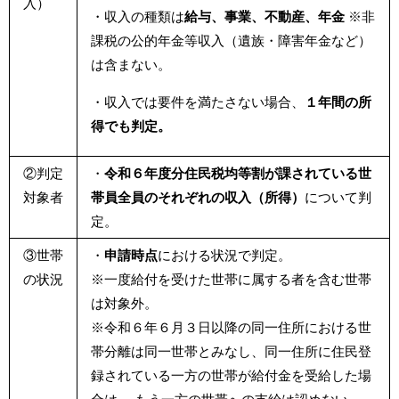
入）
・収入の種類は
給与、事業、不動産、年金
※非
課税の公的年金等収入（遺族・障害年金など）
は含まない。
・収入では要件を満たさない場合、
１年間の所
得でも判定。
②判定
・
令和６年度分住民税均等割が課されている世
対象者
帯員全員のそれぞれの収入（所得）
について判
定。
③世帯
・
申請時点
における状況で判定。
の状況
※一度給付を受けた世帯に属する者を含む世帯
は対象外。
※令和６年６月３日以降の同一住所における世
帯分離は同一世帯とみなし、同一住所に住民登
録されている一方の世帯が給付金を受給した場