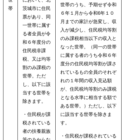
世帯のうち、予期せず令和
帯
茨城市に住民
６年１月から令和6年１０
票があり、同
月までの家計が急変し、収
一世帯に属す
入が減少し、住民税均等割
る者全員が令
のみ課税相当以下の収入と
和６年度分の
なった世帯。（同一の世帯
住民税非課
に属する者のうち令和６年
税、又は均等
度分の住民税均等割が課さ
割のみ課税の
れているもの全員のそれぞ
世帯。ただ
れの１年間の収入見込額
し、以下に該
が、住民税均等割のみ課税
当する世帯を
となる水準に相当する額で
除きます。
ある世帯。）ただし、以下
・住民税が課
に該当する世帯を除きま
税されている
す。
者の扶養親族
・住民税が課税されている
等のみからな