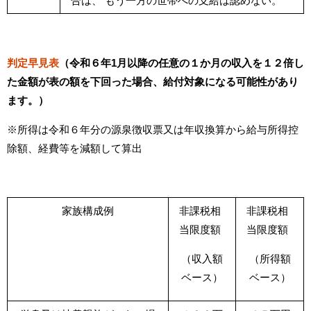
合は、 もう一方の世帯への支給は認めない。
判定早見表
（令和６年1月以降の任意の１か月の収入を１２倍し
た金額が表の額を下回った場合、給付対象になる可能性があり
ます。）
※所得は令和６年分の源泉徴収票又は年収換算から給与所得控
除額、経費等を減額して算出
家族構成例
非課税相
非課税相
当限度額
当限度額
（収入額
（所得額
ベース）
ベース）