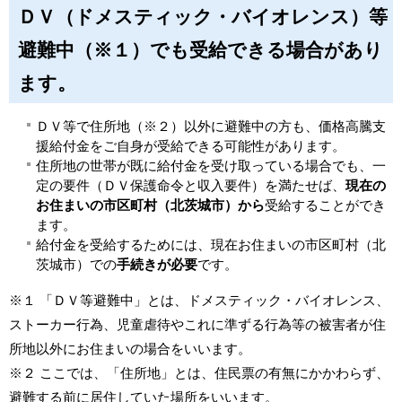
ＤＶ（ドメスティック・バイオレンス）等
避難中（※１）でも受給できる場合があり
ます。
ＤＶ等で住所地（※２）以外に避難中の方も、価格高騰支
援給付金をご自身が受給できる可能性があります。
住所地の世帯が既に給付金を受け取っている場合でも、一
定の要件（ＤＶ保護命令と収入要件）を満たせば、
現在の
お住まいの市区町村（北茨城市）から
受給することができ
ます。
給付金を受給するためには、現在お住まいの市区町村（北
茨城市）での
手続きが必要
です。
※１ 「ＤＶ等避難中」とは、ドメスティック・バイオレンス、
ストーカー行為、児童虐待やこれに準ずる行為等の被害者が住
所地以外にお住まいの場合をいいます。
※２ ここでは、「住所地」とは、住民票の有無にかかわらず、
避難する前に居住していた場所をいいます。