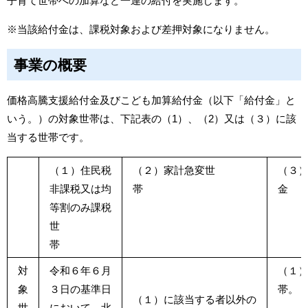
子育て世帯への加算など一連の給付を実施します。
※当該給付金は、課税対象および差押対象になりません。
事業の概要
価格高騰支援給付金及びこども加算給付金（以下「給付金」と
いう。）の対象世帯は、下記表の（1）、（2）又は（３）に該
当する世帯です。
（１）住民税
（２）家計急変世
（３
非課税又は均
帯
等割のみ課税
世
帯
対
令和６年６月
（１
象
３日の基準日
帯。
（１）に該当する者以外の
世
において、北