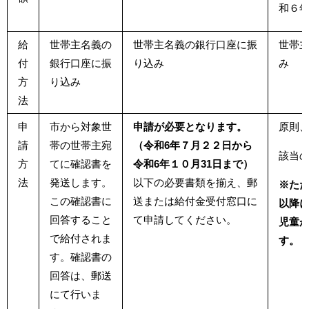
和６年
給
世帯主名義の
世帯主名義の銀行口座に振
世帯
付
銀行口座に振
り込み
方
り込み
法
申
市から対象世
申請が必要となります。
原則
請
帯の世帯主宛
（令和6年７月２２日から
該当
方
てに確認書を
令和6年１０月31日まで）
法
発送します。
以下の必要書類を揃え、郵
※た
この確認書に
送または給付金受付窓口に
以降
回答すること
て申請してください。
児童
で給付されま
す。
す。確認書の
回答は、郵送
にて行いま