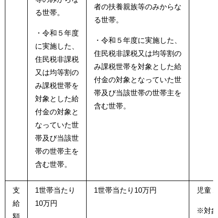
者の扶養親族等のみからな
る世帯。
る世帯。
・令和５年度
・令和５年度に実施した、
に実施した、
住民税非課税又は均等割の
住民税非課税
み課税世帯を対象とした給
又は均等割の
付金の対象となっていた世
み課税世帯を
帯及び当該世帯の世帯主を
対象とした給
含む世帯。
付金の対象と
なっていた世
帯及び当該世
帯の世帯主を
含む世帯。
支
1世帯当たり
1世帯当たり10万円
児童
給
10万円
※対象
額