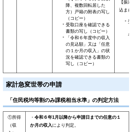
【振
降、複数回転居した
込ま
方）戸籍の附表の写し
（コピー）
受取口座を確認できる
書類の写し（コピー）
「令和６年度中の収入
の見込額」又は「任意
の１か月の収入」の状
況を確認できる書類の
写し（コピー）
家計急変世帯の申請
「住民税均等割のみ課税相当水準」の判定方法
①所得
・
令和６年1月以降から申請日までの任意の１
（収
か月の収入
により判定。