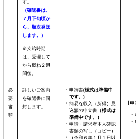
す。
（確認書は、
７月下旬頃か
ら、順次発送
します。）
※支給時期
は、受理して
から概ね２週
間後。
必
詳しいご案内
申請書
(様式は準備中
です。)
要
を確認書に同
【申
簡易な収入（所得）見
書
封します。
込額の申立書
（様式は
類
準備中です。）
申請・請求者本人確認
書類の写し（コピー）
（令和６年１月１日以