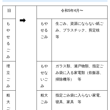
旧
令和5年4月〜
➡
も
もや
生ごみ、資源にならない紙ご
や
せる
み、プラスチック、剪定枝
せ
ごみ
等
る
ご
み
埋
もや
ガラス類、瀬戸物類、指定ご
立
せな
み袋に入る家電類（炊飯器、
ご
いご
掃除機等） 等
み
み
粗
粗大
指定ごみ袋に入らない家電、
大
ごみ
寝具、家具 等
ご