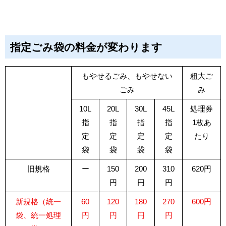
指定ごみ袋の料金が変わります
もやせるごみ、もやせない
粗大ご
ごみ
み
10L
20L
30L
45L
処理券
指
指
指
指
1枚あ
定
定
定
定
たり
袋
袋
袋
袋
旧規格
ー
150
200
310
620円
円
円
円
新規格（統一
60
120
180
270
600円
袋、統一処理
円
円
円
円