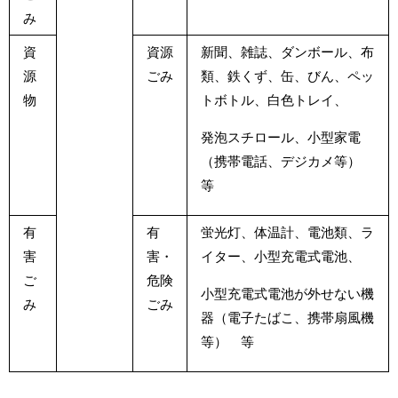
み
資
資源
新聞、雑誌、ダンボール、布
源
ごみ
類、鉄くず、缶、びん、ペッ
物
トボトル、白色トレイ、
発泡スチロール、小型家電
（携帯電話、デジカメ等）
等
有
有
蛍光灯、体温計、電池類、ラ
害
害・
イター、小型充電式電池、
ご
危険
小型充電式電池が外せない機
み
ごみ
器（電子たばこ、携帯扇風機
等） 等