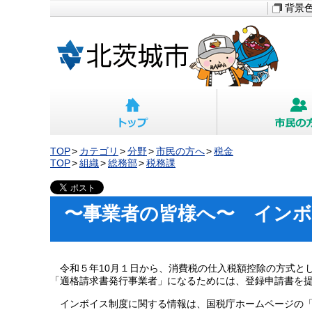
背景
TOP
カテゴリ
分野
市民の方へ
税金
TOP
組織
総務部
税務課
〜事業者の皆様へ〜 イン
令和５年10月１日から、消費税の仕入税額控除の方式と
「適格請求書発行事業者」になるためには、登録申請書を
インボイス制度に関する情報は、国税庁ホームページの