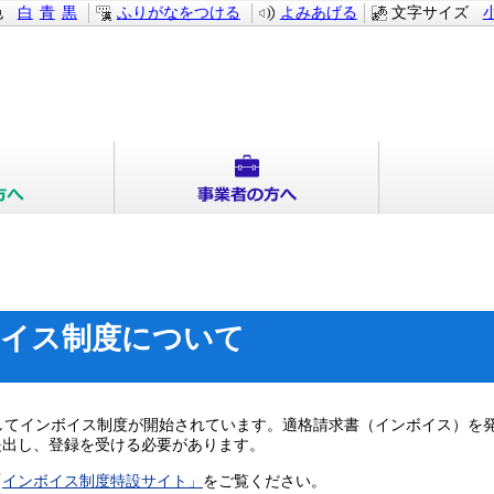
色
白
青
黒
ふりがなをつける
よみあげる
文字サイズ
ボイス制度について
してインボイス制度が開始されています。適格請求書（インボイス）を
提出し、登録を受ける必要があります。
「
インボイス制度特設サイト」
をご覧ください。