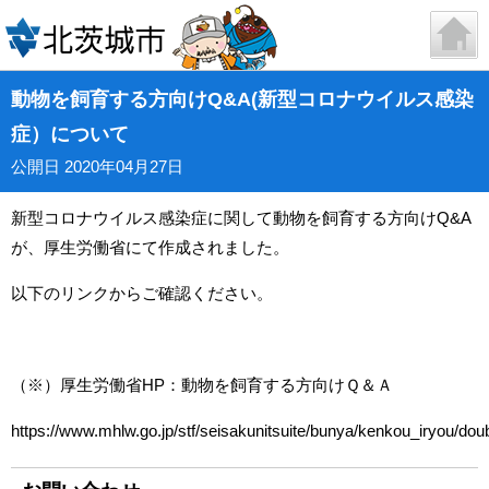
動物を飼育する方向けQ&A(新型コロナウイルス感染
症）について
公開日 2020年04月27日
新型コロナウイルス感染症に関して動物を飼育する方向けQ&A
が、厚生労働省にて作成されました。
以下のリンクからご確認ください。
（※）厚生労働省HP：動物を飼育する方向けＱ＆Ａ
https://www.mhlw.go.jp/stf/seisakunitsuite/bunya/kenkou_iryou/d